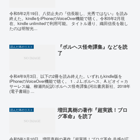
令和5年2月19日、八切止夫の『信長殺し、光秀ではない』を読み
終えた。kindleをiPhoneのVoiceOver機能で聴く。令和5年2月現
在、kindle unlimitedで利用可能。 タイトル通り、織田信長を殺し
たのは明智光...
『ボルヘス怪奇譚集』などを読
読んだ本のリスト
了
令和4年9月3日、以下の2冊を読み終えた。いずれもkindle版を
iPhoneのVoiceOver機能で聴く。 1．J.L.ボルヘス、A.ビオイ＝カ
サーレス編、柳瀬尚紀訳/ボルヘス怪奇譚集(河出書房新社、2018年
(電子書籍)) ...
増田真樹の著作『超実践！ブロ
読んだ本のリスト
グ革命』を読了
令和5年1月10日、増田真樹の著作『超実践！ブログ革命 共感が広