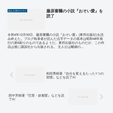
藤原審爾の小説『おそい愛』を
読んだ本のリスト
読了
令和4年12月30日、藤原審爾の小説『おそい愛』(東邦出版社)を読
み終えた。ブログ執筆者が読んだ点字データの底本は昭和48年発
行の第6刷りのものであるようだ。東邦出版社のものだが、この作
品は後に講談社から出版される。 主人公は離婚の...
和田秀樹著『自分を変えるたった1つの
習慣』などを読了￼
田中芳樹著『巴里・妖都変』などを読
了￼