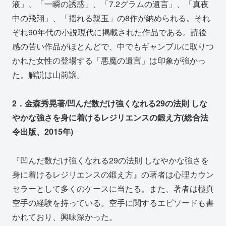
液」、「一瞬の誘惑」、「7.2グラムの遺言」、「真夜
中の飛翔」、「揺れる親玉」の8作が納められる。それ
ぞれ90年代の小説現代に掲載された作品である。読後
感の苦い作品がほとんどで、中でもギャンブルに取りつ
かれた女性の登場する「悪魔の遺言」は印象が強かっ
た。解説は山前譲。
2．金森秀晃著/凹んだ数だけ強くなれる29の法則 しな
やかな強さを身に着けるレジリエンスの鍛え方(総合法
令出版、2015年)
『凹んだ数だけ強くなれる29の法則 しなやかな強さを
身に着けるレジリエンスの鍛え方』の著者は心理カウン
セラーとして多くのケースに当たる。また、著者は極真
空手の経験を持っている。空手に関するエピソードも書
かれており、興味深かった。