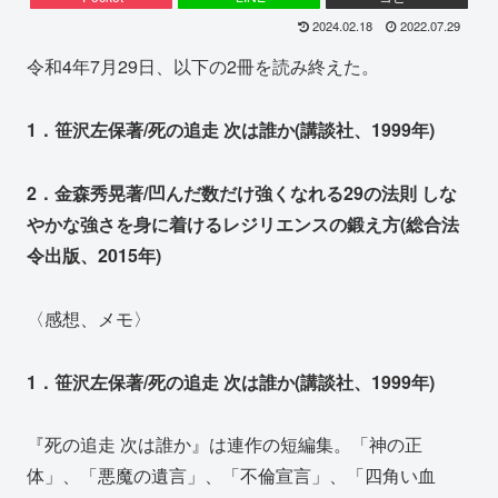
2024.02.18
2022.07.29
令和4年7月29日、以下の2冊を読み終えた。
1．笹沢左保著/死の追走 次は誰か(講談社、1999年)
2．金森秀晃著/凹んだ数だけ強くなれる29の法則 しな
やかな強さを身に着けるレジリエンスの鍛え方(総合法
令出版、2015年)
〈感想、メモ〉
1．笹沢左保著/死の追走 次は誰か(講談社、1999年)
『死の追走 次は誰か』は連作の短編集。「神の正
体」、「悪魔の遺言」、「不倫宣言」、「四角い血