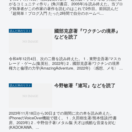
がるコミュニティ作り』(角川書店、2005年)を読み終えた。当ブロ
グ執筆者がこの作家の著作を読むのはこれで2作目。前回読んだ
『超簡単！ブログ入門 たった2時間で自分のホームペ...
國部克彦著『ワクチンの境界』
読んだ本のリスト
などを読了
令和4年12月4日、次の二冊を読み終えた。 1．東野圭吾著/マスカ
レード・ゲーム(集英社、2022年) 2．國部克彦著/ワクチンの境界
権力と倫理の力学(AmazingAdventure、2022年) 〈感想、メモ〉 ...
今野敏著『連写』などを読了
読んだ本のリスト
2023年11月18日から30日までの期間に次の本を読み終えた。
iPhoneのVoiceOver機能で聴く。 1．久田樹生著/熊本怪談(竹書
房、2023年) 2．中野信子著/メタル脳 天才は残酷な音楽を好む
(KADOKAWA、...