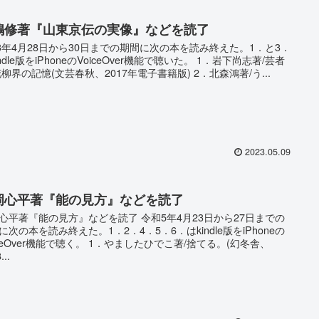
嶋修著『山東京伝の実像』などを読了
23年4月28日から30日までの期間に次の本を読み終えた。1．と3．
indle版をiPhoneのVoiceOver機能で聴いた。 1．岩下尚志著/芸者
花柳界の記憶(文芸春秋、2017年電子書籍版) 2．北森鴻著/う...
2023.05.09
岡心平著『能の見方』などを読了
心平著『能の見方』などを読了 令和5年4月23日から27日までの
に次の本を読み終えた。1．2．4．5．6．はkindle版をiPhoneの
iceOver機能で聴く。 1．やましたひでこ著/捨てる。(幻冬舎、
...