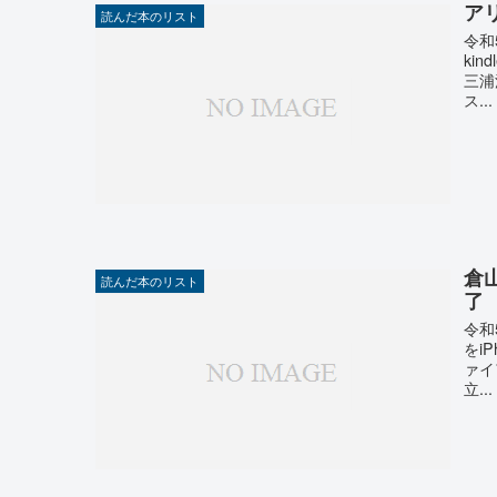
ア
読んだ本のリスト
令和
ki
三浦
ス...
倉
読んだ本のリスト
了
令和
をi
ァイ
立...