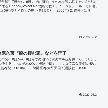
5年5月17日から19日までの期間に次の本を読み終えた。2と3は
ndle版をiPhoneのVoiceOver機能で聴く。 1．ジョン・ル・カレ著、
山卓朗訳/ナイロビの蜂 下巻(集英社、2003年) 2. 道井さゆり...
2023.05.29
侑宗久著『龍の棲む家』などを読了
5年5月10日から16日までの期間に次の本を読み終えた。5と6は
ndle版をiPhoneのVoiceOver機能で聴く。 1．玄侑宗久著/龍の棲む
文芸春秋、2010年) 2．陳舜臣著/太平天国 1(講談社、1990...
2023.05.24