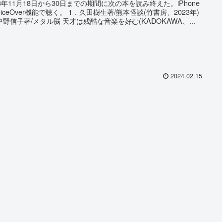
23年11月18日から30日までの期間に次の本を読み終えた。iPhone
oiceOver機能で聴く。 1．久田樹生著/熊本怪談(竹書房、2023年)
中野信子著/メタル脳 天才は残酷な音楽を好む(KADOKAWA、...
2024.02.15