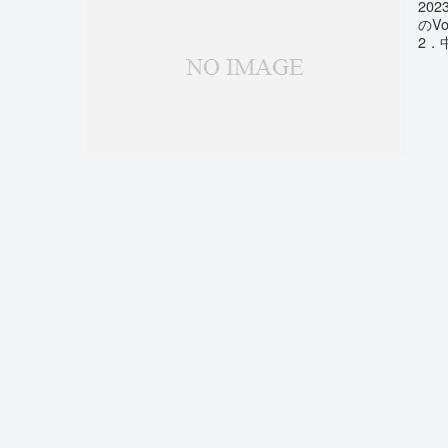
20
のV
2．