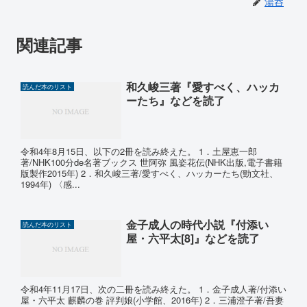
湯呑
関連記事
和久峻三著『愛すべく、ハッカ
読んだ本のリスト
ーたち』などを読了
令和4年8月15日、以下の2冊を読み終えた。 1．土屋恵一郎
著/NHK100分de名著ブックス 世阿弥 風姿花伝(NHK出版,電子書籍
版製作2015年) 2．和久峻三著/愛すべく、ハッカーたち(勁文社、
1994年) 〈感...
金子成人の時代小説『付添い
読んだ本のリスト
屋・六平太[8]』などを読了
令和4年11月17日、次の二冊を読み終えた。 1．金子成人著/付添い
屋・六平太 麒麟の巻 評判娘(小学館、2016年) 2．三浦澄子著/吾妻