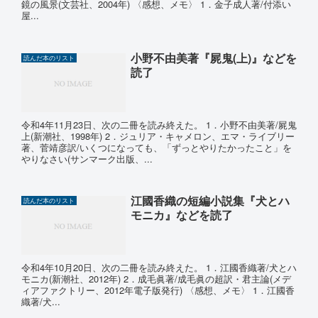
鏡の風景(文芸社、2004年) 〈感想、メモ〉 1．金子成人著/付添い
屋...
小野不由美著『屍鬼(上)』などを
読んだ本のリスト
読了
令和4年11月23日、次の二冊を読み終えた。 1．小野不由美著/屍鬼
上(新潮社、1998年) 2．ジュリア・キャメロン、エマ・ライブリー
著、菅靖彦訳/いくつになっても、「ずっとやりたかったこと」を
やりなさい(サンマーク出版、...
江國香織の短編小説集『犬とハ
読んだ本のリスト
モニカ』などを読了
令和4年10月20日、次の二冊を読み終えた。 1．江國香織著/犬とハ
モニカ(新潮社、2012年) 2．成毛眞著/成毛眞の超訳・君主論(メデ
ィアファクトリー、2012年電子版発行) 〈感想、メモ〉 1．江國香
織著/犬...