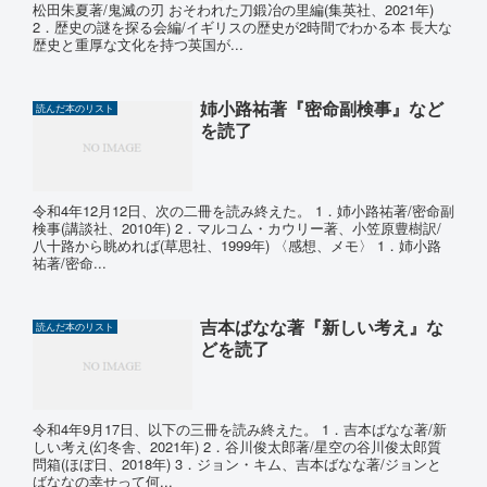
松田朱夏著/鬼滅の刃 おそわれた刀鍛冶の里編(集英社、2021年)
2．歴史の謎を探る会編/イギリスの歴史が2時間でわかる本 長大な
歴史と重厚な文化を持つ英国が...
姉小路祐著『密命副検事』など
読んだ本のリスト
を読了
令和4年12月12日、次の二冊を読み終えた。 1．姉小路祐著/密命副
検事(講談社、2010年) 2．マルコム・カウリー著、小笠原豊樹訳/
八十路から眺めれば(草思社、1999年) 〈感想、メモ〉 1．姉小路
祐著/密命...
吉本ばなな著『新しい考え』な
読んだ本のリスト
どを読了
令和4年9月17日、以下の三冊を読み終えた。 1．吉本ばなな著/新
しい考え(幻冬舎、2021年) 2．谷川俊太郎著/星空の谷川俊太郎質
問箱(ほぼ日、2018年) 3．ジョン・キム、吉本ばなな著/ジョンと
ばななの幸せって何...