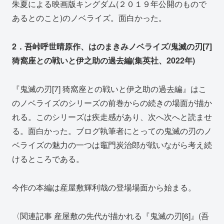
朱夏による映画版キングダム(２０１９年公開のもので
あるとのこと)のノベライズ。面白かった。
2．吾峠呼世晴原作、はのまきみノベライズ/鬼滅の刃[7]
猗窩座との戦いと伊之助の過去編(集英社、2022年)
『鬼滅の刃[7] 猗窩座との戦いと伊之助の過去編』はこ
のノベライズのシリーズの前巻からの続きの場面が描か
れる。このシリーズは疾走感があり、次へ次へと読ませ
る。面白かった。ブログ執筆者にとっての鬼滅の刃のノ
ベライズの魅力の一つは竈門炭治郎が戦いながら考え続
けるところである。
今作の本編は産屋敷輝利哉の登場場面から始まる。
〈関連記事 産屋敷の先代が描かれる『鬼滅の刃[6]』(吾