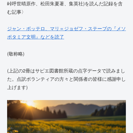
峠呼世晴原作、松田朱夏著、集英社)を読んだ記録を含
む記事〉
ジャン・ボッテロ、マリ＝ジョゼフ・ステーブの『メソ
ポタミア文明』などを読了
(敬称略)
(上記の2冊はサピエ図書館所蔵の点字データで読みまし
た。点訳ボランティアの方々と関係者の皆様に感謝申し
上げます)