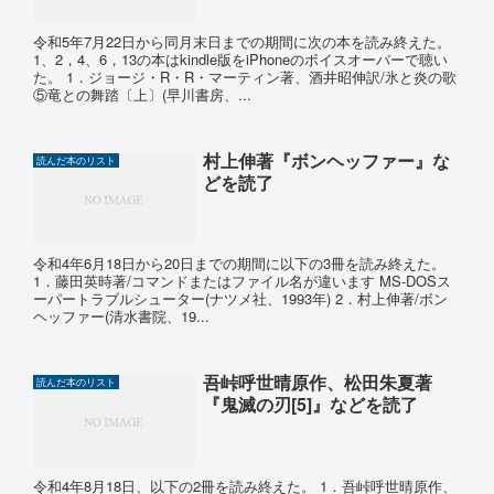
令和5年7月22日から同月末日までの期間に次の本を読み終えた。
1、2，4、6，13の本はkindle版をiPhoneのボイスオーバーで聴い
た。 1．ジョージ・R・R・マーティン著、酒井昭伸訳/氷と炎の歌
⑤竜との舞踏〔上〕(早川書房、...
村上伸著『ボンヘッファー』な
読んだ本のリスト
どを読了
令和4年6月18日から20日までの期間に以下の3冊を読み終えた。
1．藤田英時著/コマンドまたはファイル名が違います MS-DOSス
ーパートラブルシューター(ナツメ社、1993年) 2．村上伸著/ボン
ヘッファー(清水書院、19...
吾峠呼世晴原作、松田朱夏著
読んだ本のリスト
『鬼滅の刃[5]』などを読了
令和4年8月18日、以下の2冊を読み終えた。 1．吾峠呼世晴原作、