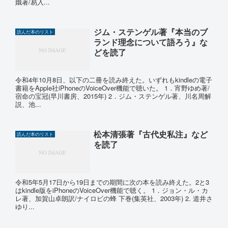
娥著/易入...
ジム・ステンゲル著『本当のブ
読んだ本のリスト
ランド理念について語ろう』な
どを読了
令和4年10月8日、以下の二冊を読み終えた。いずれもkindleの電子
書籍をApple社iPhoneのVoiceOver機能で聴いた。 1．宵野ゆめ著/
宿命の宝冠(早川書房、2015年) 2．ジム・ステンゲル著、川名周解
説、池...
松本清張著『古代史私注』など
読んだ本のリスト
を読了
令和5年5月17日から19日までの期間に次の本を読み終えた。2と3
はkindle版をiPhoneのVoiceOver機能で聴く。 1．ジョン・ル・カ
レ著、加賀山卓朗訳/ナイロビの蜂 下巻(集英社、2003年) 2. 道井さ
ゆり...