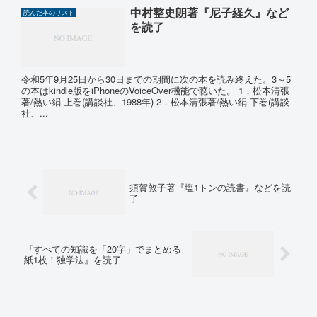
中村整史朗著『尼子経久』など
読んだ本のリスト
を読了
令和5年9月25日から30日までの期間に次の本を読み終えた。3～5
の本はkindle版をiPhoneのVoiceOver機能で聴いた。 1．松本清張
著/熱い絹 上巻(講談社、1988年) 2．松本清張著/熱い絹 下巻(講談
社、...
須賀敦子著『塩1トンの読書』などを読
了
『すべての知識を「20字」でまとめる
紙1枚！独学法』を読了