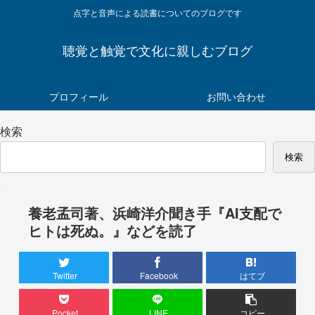
点字と音声による読書についてのブログです
聴覚と触覚で文化に親しむブログ
プロフィール
お問い合わせ
検索
検索
養老孟司著、浜崎洋介聞き手『AI支配で
ヒトは死ぬ。』などを読了
Twitter
Facebook
はてブ
Pocket
LINE
コピー