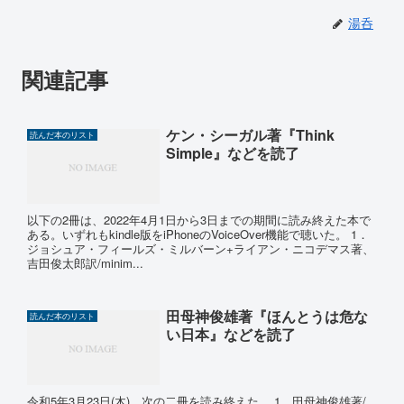
湯呑
関連記事
ケン・シーガル著『Think
読んだ本のリスト
Simple』などを読了
以下の2冊は、2022年4月1日から3日までの期間に読み終えた本で
ある。いずれもkindle版をiPhoneのVoiceOver機能で聴いた。 1．
ジョシュア・フィールズ・ミルバーン+ライアン・ニコデマス著、
吉田俊太郎訳/minim...
田母神俊雄著『ほんとうは危な
読んだ本のリスト
い日本』などを読了
令和5年3月23日(木)、次の二冊を読み終えた。 1．田母神俊雄著/