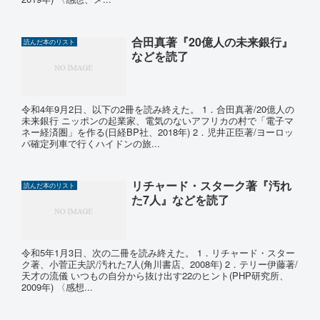
合田真著『20億人の未来銀行』
読んだ本のリスト
などを読了
令和4年9月2日、以下の2冊を読み終えた。 1．合田真著/20億人の
未来銀行 ニッポンの起業家、電気のないアフリカの村で「電子マ
ネー経済圏」を作る(日経BP社、2018年) 2．児井正臣著/ヨーロッ
パ確定列車で行くハイドンの旅...
リチャード・スターク著『汚れ
読んだ本のリスト
た7人』などを読了
令和5年1月3日、次の二冊を読み終えた。 1．リチャード・スター
ク著、小菅正夫訳/汚れた7人(角川書店、2008年) 2．テリー伊藤著/
天才の流儀 いつもの自分から抜け出す22のヒント(PHP研究所、
2009年) 〈感想...