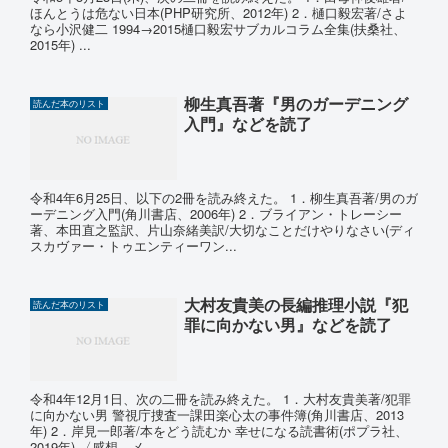
ほんとうは危ない日本(PHP研究所、2012年) 2．樋口毅宏著/さよ
なら小沢健二 1994→2015樋口毅宏サブカルコラム全集(扶桑社、
2015年) ...
柳生真吾著『男のガーデニング
読んだ本のリスト
入門』などを読了
令和4年6月25日、以下の2冊を読み終えた。 1．柳生真吾著/男のガ
ーデニング入門(角川書店、2006年) 2．ブライアン・トレーシー
著、本田直之監訳、片山奈緒美訳/大切なことだけやりなさい(ディ
スカヴァー・トゥエンティーワン...
大村友貴美の長編推理小説『犯
読んだ本のリスト
罪に向かない男』などを読了
令和4年12月1日、次の二冊を読み終えた。 1．大村友貴美著/犯罪
に向かない男 警視庁捜査一課田楽心太の事件簿(角川書店、2013
年) 2．岸見一郎著/本をどう読むか 幸せになる読書術(ポプラ社、
2019年) 〈感想、メ...