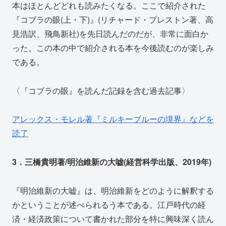
本はほとんどどれも読みたくなる。ここで紹介された
『コブラの眼(上・下)』(リチャード・プレストン著、高
見浩訳、飛鳥新社)を先日読んだのだが、非常に面白か
った。この本の中で紹介される本を今後読むのが楽しみ
である。
〈『コブラの眼』を読んだ記録を含む過去記事〉
アレックス・モレル著『ミルキーブルーの境界』などを
読了
3．三橋貴明著/明治維新の大嘘(経営科学出版、2019年)
『明治維新の大嘘』は、明治維新をどのように解釈する
かということが述べられるう本である。江戸時代の経
済・経済政策について書かれた部分を特に興味深く読ん