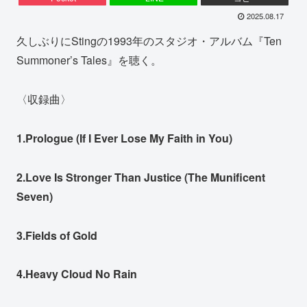
2025.08.17
久しぶりにStingの1993年のスタジオ・アルバム『Ten
Summoner’s Tales』を聴く。
〈収録曲〉
1.Prologue (If I Ever Lose My Faith in You)
2.Love Is Stronger Than Justice (The Munificent
Seven)
3.Fields of Gold
4.Heavy Cloud No Rain