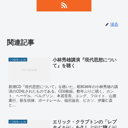
湯呑
関連記事
小林秀雄講演『現代思想につい
CD鑑賞の記録
て』を聴く
新潮CD『現代思想について』を聴いた。昭和36年の小林秀雄の講
演のCD化されたものである。CD2枚組。数年ぶりに聴く。カン
ト、ヘーゲル、ベルグソン、本居宣長、ユング、フロイト、山鹿
素行、荻生徂徠、ボードレール、福沢諭吉、ピカソ、伊藤仁斎
と...
エリック・クラプトンの「レプ
CD鑑賞の記録
タイル￼」を久しぶりに聴く￼