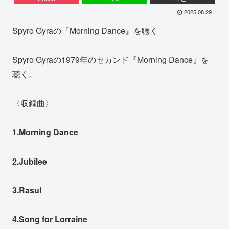
2025.08.29
Spyro Gyraの『Morning Dance』を聴く
Spyro Gyraの1979年のセカンド『Morning Dance』を
聴く。
〈収録曲〉
1.Morning Dance
2.Jubilee
3.Rasul
4.Song for Lorraine