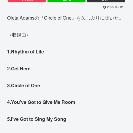
2025.08.12
Oleta Adamsの『Circle of One』を久しぶりに聴いた。
〈収録曲〉
1.Rhythm of Life
2.Get Here
3.Circle of One
4.You’ve Got to Give Me Room
5.I’ve Got to Sing My Song