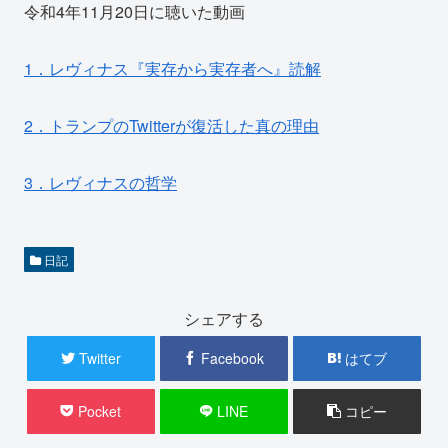
令和4年11月20日に聴いた動画
1．レヴィナス『実存から実存者へ』読解
2．トランプのTwitterが復活した真の理由
3．レヴィナスの哲学
日記
シェアする
Twitter
Facebook
はてブ
Pocket
LINE
コピー