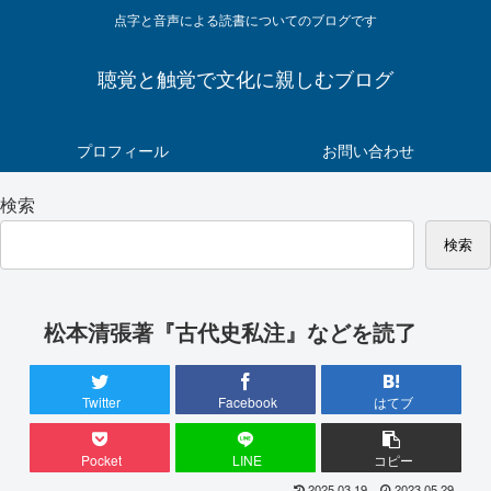
点字と音声による読書についてのブログです
聴覚と触覚で文化に親しむブログ
プロフィール
お問い合わせ
検索
検索
松本清張著『古代史私注』などを読了
Twitter
Facebook
はてブ
Pocket
LINE
コピー
2025.03.19
2023.05.29