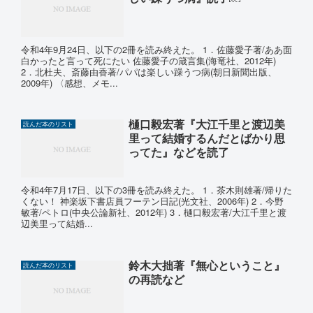
令和4年9月24日、以下の2冊を読み終えた。 1．佐藤愛子著/ああ面
白かったと言って死にたい 佐藤愛子の箴言集(海竜社、2012年)
2．北杜夫、斎藤由香著/パパは楽しい躁うつ病(朝日新聞出版、
2009年) 〈感想、メモ...
樋口毅宏著『大江千里と渡辺美
読んだ本のリスト
里って結婚するんだとばかり思
ってた』などを読了
令和4年7月17日、以下の3冊を読み終えた。 1．茶木則雄著/帰りた
くない！ 神楽坂下書店員フーテン日記(光文社、2006年) 2．今野
敏著/ペトロ(中央公論新社、2012年) 3．樋口毅宏著/大江千里と渡
辺美里って結婚...
鈴木大拙著『無心ということ』
読んだ本のリスト
の再読など