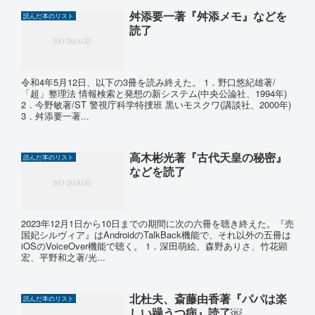
舛添要一著『舛添メモ』などを
読んだ本のリスト
読了
令和4年5月12日、以下の3冊を読み終えた。 1．野口悠紀雄著/
「超」整理法 情報検索と発想の新システム(中央公論社、1994年)
2．今野敏著/ST 警視庁科学特捜班 黒いモスクワ(講談社、2000年)
3．舛添要一著...
高木彬光著『古代天皇の秘密』
読んだ本のリスト
などを読了
2023年12月1日から10日までの期間に次の六冊を聴き終えた。『売
国妃シルヴィア』はAndroidのTalkBack機能で、それ以外の五冊は
iOSのVoiceOver機能で聴く。 1．深田萌絵、森野ありさ、竹花顕
宏、平野和之著/光...
北杜夫、斎藤由香著『パパは楽
読んだ本のリスト
しい躁うつ病』読了￼