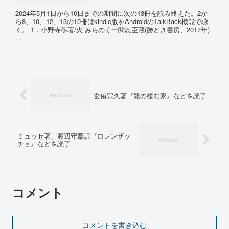
2024年5月1日から10日までの期間に次の13冊を読み終えた。2か
ら8、10、12、13の10冊はkindle版をAndroidのTalkBack機能で聴
く。 1．小野寺苓著/火 みちのく一関忠臣蔵(勝どき書房、2017年)
...
玄侑宗久著『龍の棲む家』などを読了
ミュッセ著、渡辺守章訳『ロレンザッ
チョ』などを読了
コメント
コメントを書き込む