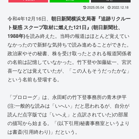
2025.05.04
2022.12.18
令和4年12月16日、
朝日新聞横浜支局著『追跡リクルー
ト疑惑 スクープ取材に燃えた121日』(朝日新聞社、
1988年)
を読み終えた。当時の報道はほとんど覚えてい
なかったので新鮮な気持ちで読み進めることができた。
政治家やその秘書、株を受け取ったとされる報道関係者
の名前は記憶していなかった。竹下登や加藤紘一、宮沢
喜一などは覚えていたが、「この人もそうだったかな」
という名前も登場する。
「プロローグ」は、永田町の竹下登事務所の青木伊平
(注:一般的な読みは「いへい」だと思われるが、自分が
読んだ点字版では「いへえ」と点訳されていた)の部屋
の描写から始まる。「(以下引用)秘書事務室というより
は書斎(引用終わり)」だという。