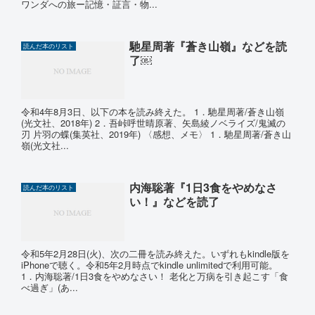
ワンダへの旅ー記憶・証言・物...
馳星周著『蒼き山嶺』などを読
読んだ本のリスト
了￼
令和4年8月3日、以下の本を読み終えた。 1．馳星周著/蒼き山嶺
(光文社、2018年) 2．吾峠呼世晴原著、矢島綾ノベライズ/鬼滅の
刃 片羽の蝶(集英社、2019年) 〈感想、メモ〉 1．馳星周著/蒼き山
嶺(光文社...
内海聡著『1日3食をやめなさ
読んだ本のリスト
い！』などを読了
令和5年2月28日(火)、次の二冊を読み終えた。いずれもkindle版を
iPhoneで聴く。令和5年2月時点でkindle unlimitedで利用可能。
1．内海聡著/1日3食をやめなさい！ 老化と万病を引き起こす「食
べ過ぎ」(あ...