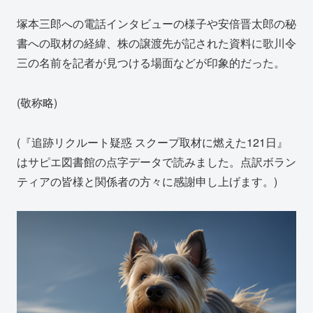
塚本三郎への電話インタビューの様子や安倍晋太郎の秘
書への取材の経緯、株の譲渡先が記された資料に歌川令
三の名前を記者が見つける場面などが印象的だった。
(敬称略)
(『追跡リクルート疑惑 スクープ取材に燃えた121日』
はサピエ図書館の点字データで読みました。点訳ボラン
ティアの皆様と関係者の方々に感謝申し上げます。)