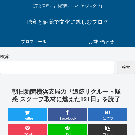
点字と音声による読書についてのブログです
聴覚と触覚で文化に親しむブログ
プロフィール
お問い合わせ
検索
検索
朝日新聞横浜支局の『追跡リクルート疑
惑 スクープ取材に燃えた121日』を読了
Twitter
Facebook
はてブ
Pocket
LINE
コピー