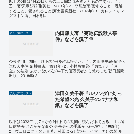
以下の5冊は4月28日からの三日間に読み終えたものである。 1．
乙一著/天帝妖狐(集英社、2001年) 2．李龍徳著/愛すること、理解
すること、愛されること(河出書房新社、2018年) 3．カレン・キン
グストン著、田村明...
内田康夫著『菊池伝説殺人事
読んだ本のリスト
件』などを読了￼
令和4年6月26日、以下の4冊を読み終えた。 1．内田康夫著/菊池伝
説殺人事件(角川書店、1991年) 2．小林昌祐著/「勇気」と「お
金」の法則 ふがいない僕が年下の億万長者から教わった(朝日新聞
出版、2018年) 3．...
津田久美子著『ルワンダに灯っ
読んだ本のリスト
た希望の光 久美子のバナナ和
紙』などを読了
以下は2022年1月7日から9日までの期間に読んだ本である。 1．樋
口信平著/おごそかな命令 テモテへの手紙から(一粒社、1998年)
2．ヴェロニク・タジョ著、村田はるせ訳/神（イマーナ）の影 ル