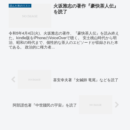
火坂雅志の著作『豪快茶人伝』
読んだ本のリスト
を読了
令和5年4月4日(火)、火坂雅志の著作、『豪快茶人伝』を読み終え
た。kindle版をiPhoneのVoiceOverで聴く。 安土桃山時代から明
治、昭和の時代まで、個性的な茶人のエピソードが収録された本
である。 政治的に権力者...
喜安幸夫著『女鍼師 竜尾』などを読了
阿部謹也著『中世賤民の宇宙』を読了