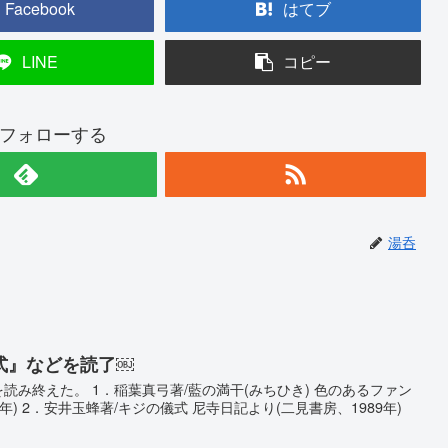
Facebook
はてブ
LINE
コピー
フォローする
湯呑
式』などを読了￼
を読み終えた。 1．稲葉真弓著/藍の満干(みちひき) 色のあるファン
008年) 2．安井玉蜂著/キジの儀式 尼寺日記より(二見書房、1989年)