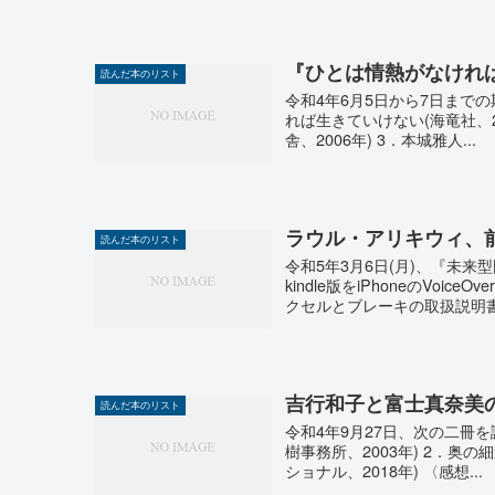
『ひとは情熱がなけれ
読んだ本のリスト
令和4年6月5日から7日まで
れば生きていけない(海竜社、2
舎、2006年) 3．本城雅人...
ラウル・アリキウィ、
読んだ本のリスト
令和5年3月6日(月)、『未
kindle版をiPhoneのVo
クセルとブレーキの取扱説明書』
吉行和子と富士真奈美
読んだ本のリスト
令和4年9月27日、次の二冊を
樹事務所、2003年) 2．奥
ショナル、2018年) 〈感想...