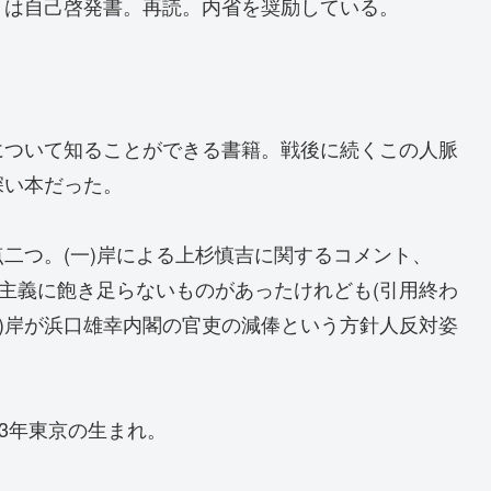
』は自己啓発書。再読。内省を奨励している。
について知ることができる書籍。戦後に続くこの人脈
深い本だった。
二つ。(一)岸による上杉慎吉に関するコメント、
守主義に飽き足らないものがあったけれども(引用終わ
二)岸が浜口雄幸内閣の官吏の減俸という方針人反対姿
3年東京の生まれ。