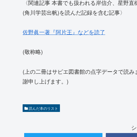
〈関連記事 本書でも扱われる岸信介、星野直
(角川学芸出帆)を読んだ記録を含む記事〉
佐野眞一著『阿片王』などを読了
(敬称略)
(上の二冊はサピエ図書館の点字データで読み
謝申し上げます。)
読んだ本のリスト
シ