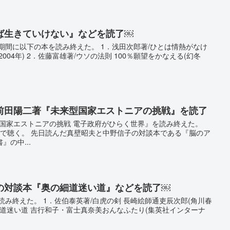
ば生きていけない』などを読了￼
の期間に以下の本を読み終えた。 1．浅田次郎著/ひとは情熱がなけ
004年) 2．佐藤富雄著/ウソの法則 100％願望をかなえる(幻冬
前田陽二著『未来型国家エストニアの挑戦』を読了
来型国家エストニアの挑戦 電子政府がひらく世界』を読み終えた。
iceOverで聴く。 先日読んだ真壁昭夫と中野信子の対談本である『脳のア
の中...
の対談本『奥の細道迷い道』などを読了￼
読み終えた。 1．佐伯泰英著/白虎の剣 長崎絵師通吏辰次郎(角川春
の細道迷い道 吉行和子・富士真奈美おんなふたり(集英社インターナ