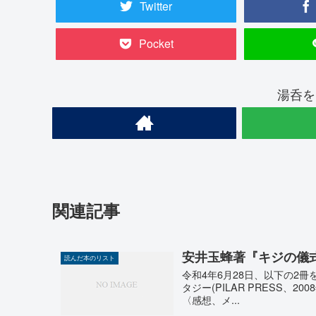
Twitter
Pocket
湯呑を
関連記事
安井玉蜂著『キジの儀
読んだ本のリスト
令和4年6月28日、以下の2冊
タジー(PILAR PRESS、2
〈感想、メ...