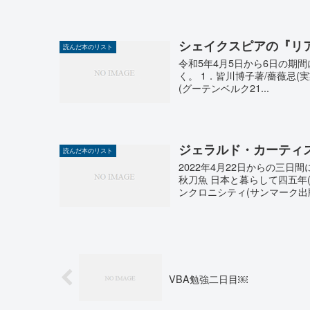
シェイクスピアの『リ
読んだ本のリスト
令和5年4月5日から6日の期間に以
く。 1．皆川博子著/薔薇忌(
(グーテンベルク21...
ジェラルド・カーティ
読んだ本のリスト
2022年4月22日からの三日
秋刀魚 日本と暮らして四五年(
ンクロニシティ(サンマーク出版.
VBA勉強二日目￼