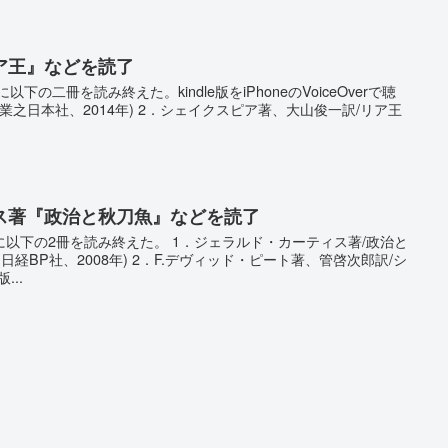
ア王』などを読了
下の二冊を読み終えた。kindle版をiPhoneのVoiceOverで聴
実業之日本社、2014年) 2．シェイクスピア著、大山俊一訳/リア王
ス著『政治と秋刀魚』などを読了
間に以下の2冊を読み終えた。 1．ジェラルド・カーティス著/政治と
日経BP社、2008年) 2．F.デヴィッド・ピート著、管啓次郎訳/シ
..