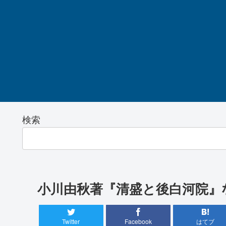
検索
小川由秋著『清盛と後白河院』
Twitter
Facebook
はてブ