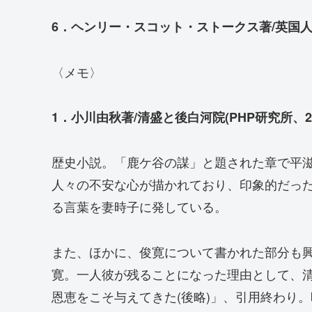
6．ヘンリー・スコット・ストークス著/英国人
〈メモ〉
1．小川由秋著/清盛と後白河院(PHP研究所、20
歴史小説。「鹿ケ谷の謀」と題された章で平
人々の不安な心が描かれており、印象的だっ
る言葉を妻時子に発している。
また、ほかに、俊寛について書かれた部分も
寛。一人彼が残ることになった理由として、
恩恵をこそ与えてきた(後略)」、引用終わり