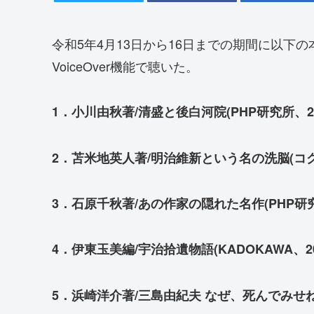
令和5年4月13日から16日までの期間に以下の本
VoiceOver機能で聴いた。
1．小川由秋著/清盛と後白河院(PHP研究所、20
2．苫米地英人著/明治維新という名の洗脳(コグ
3．石原千秋著/あの作家の隠れた名作(PHP研究
4．伊東玉美編/宇治拾遺物語(KADOKAWA、20
5．浜崎洋介著/三島由紀夫 なぜ、死んでみせね