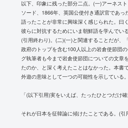
以下、印象に残った部分二点。(一)アーネス
ソード、1866年、英国公使付き通訳官であ
語ったことが非常に興味深く感じられた。曰く
彼らに対抗するためにいま朝鮮語を学んでい
(引用終わり)。(二)(一)と関連することだ
政府のトップを含む100人以上の岩倉使節団
グ執筆者も今まで岩倉使節団についての文章
たのか、と深く考えたことはなかった。本書
外遊の意味として一つの可能性を示している
「(以下引用)実をいえば、たったひとつだけ
それが日本を征韓論に傾けたことである。(引