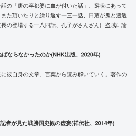
十話の「唐の卒都婆に血が付いた話」、窮状にあって
りまた頂いたりと繰り返す一三一話、日蔵が鬼と遭遇
道長の登場する一八四話、孔子がさんざんに盗賊に論
ばならなかったのか(NHK出版、2020年)
主に彼自身の文章、言葉から読み解いていく。著作の
。
記者が見た戦勝国史観の虚妄(祥伝社、2014年)