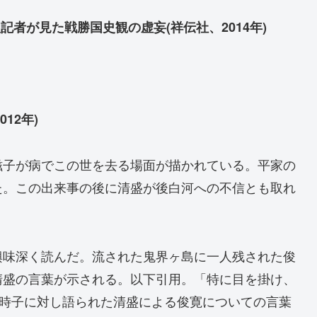
記者が見た戦勝国史観の虚妄(祥伝社、2014年)
12年)
滋子が病でこの世を去る場面が描かれている。平家の
た。この出来事の後に清盛が後白河への不信とも取れ
興味深く読んだ。流された鬼界ヶ島に一人残された俊
清盛の言葉が示される。以下引用。「特に目を掛け、
。時子に対し語られた清盛による俊寛についての言葉