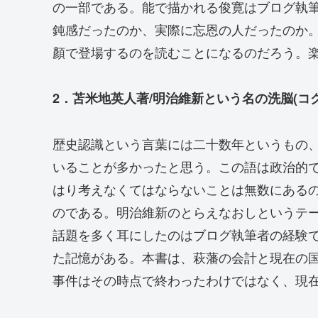
の一部である。能で描かれる俊寛はブログ執
鈍感だったのか、実際に忘恩の人だったのか
顏で登場するのを読むことになるのだろう。
2．苫米地英人著/明治維新という名の洗脳(コグ
歴史認識という言葉には二十数年というもの
いることが多かったと思う。この語は政治的
はり考えなくてはならないことは無数にある
のである。明治維新のとらえなおしというテ
話題を多く耳にしたのはブログ執筆者の経験
た記憶がある。本書は、萩藩の会計と現在の
事件はその時点で終わったわけではなく、現