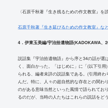
〈石原千秋著『生き残るための作文教室』を
石原千秋著『生き延びるための作文教室』な
4．伊東玉美編/宇治拾遺物語(KADOKAWA、20
説話集『宇治拾遺物語』から序と34の話が選
く、面白かった。「はじめに」に「(以下引用
られる、編者未詳の説話集である。(引用終わ
んだ。特に、人々の超自然的な存在との関わ
のがある意味当然といった風情で語られてお
るのだが、当時の人たちはこれらの説話をど