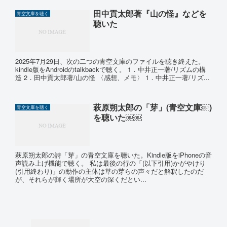
田中貢太郎著『山の怪』などを
青空文庫を聴く
聴いた
2025年7月29日、次の二つの青空文庫のファイルを聴き終えた。
kindle版をAndroidのtalkbackで聴く。 1．中井正一著/リズムの構
造 2．田中貢太郎著/山の怪 〈感想、メモ〉 1．中井正一著/リズ...
萩原朔太郎の「芽」(青空文庫￼)
青空文庫を聴く
を聴いた￼￼
萩原朔太郎の詩「芽」の青空文庫を聴いた。Kindle版をiPhoneの音
声読み上げ機能で聴く。 私は最後の行の「(以下引用)かがやけり
(引用終わり)」の動作の主体は草の芽らの声々だと解釈したのだ
が、それらが輝く場所が大空の深くだとい...