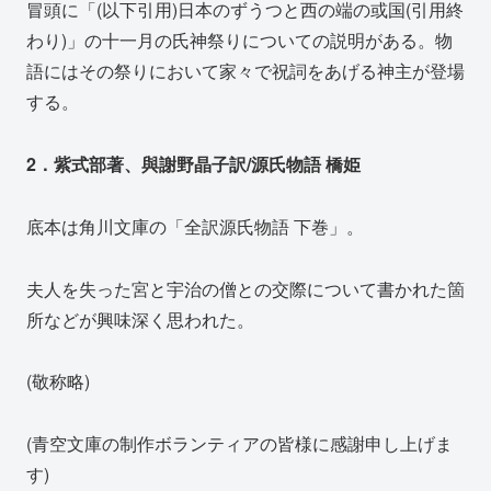
冒頭に「(以下引用)日本のずうつと西の端の或国(引用終
わり)」の十一月の氏神祭りについての説明がある。物
語にはその祭りにおいて家々で祝詞をあげる神主が登場
する。
2．紫式部著、與謝野晶子訳/源氏物語 橋姫
底本は角川文庫の「全訳源氏物語 下巻」。
夫人を失った宮と宇治の僧との交際について書かれた箇
所などが興味深く思われた。
(敬称略)
(青空文庫の制作ボランティアの皆様に感謝申し上げま
す)