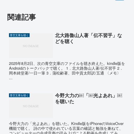
関連記事
北大路魯山人著「伝不習乎」な
青空文庫を聴く
どを聴く
2025年8月2日、次の青空文庫のファイルを聴き終えた。kindle版を
Androidのトークバックで聴く。 1．北大路魯山人著/伝不習乎 2．
岡本綺堂著/一日一筆 3．蒲松齢著、田中貢太郎訳/五通 〈メモ〉
...
今野大力の￼「￼光よあれ」￼
青空文庫を聴く
を聴いた
今野大力の「光よあれ」を聴いた。Kindle版をiPhoneのVoiceOver
機能で聴く。 詩の中で使われている言葉の確認と勉強を兼ねて、
コンピューターの合成音声の読み上げによる動画を作成してみ