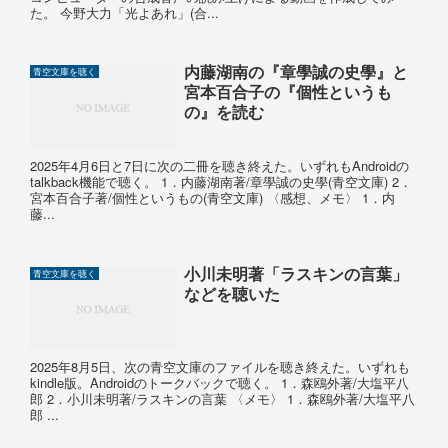
た。 今野大力「光よあれ」(合...
内藤湖南の『章學誠の史學』と
青空文庫を聴く
宮本百合子の『個性というも
の』を読む
2025年4月6日と7日に次の二冊を聴き終えた。いずれもAndroidの
talkback機能で聴く。 1．内藤湖南著/章學誠の史學(青空文庫) 2．
宮本百合子著/個性というもの(青空文庫) 〈感想、メモ〉 1．内
藤...
小川未明著「ラスキンの言葉」
青空文庫を聴く
などを聴いた
2025年8月5日、次の青空文庫のファイルを聴き終えた。いずれも
kindle版。Androidのトークバックで聴く。 1．森鴎外著/大塩平八
郎 2．小川未明著/ラスキンの言葉 〈メモ〉 1．森鴎外著/大塩平八
郎 ...