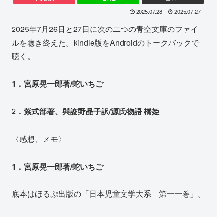
2025.07.28
2025.07.27
2025年7月26日と27日に次の二つの青空文庫のファイ
ルを聴き終えた。kindle版をAndroidのトークバックで
聴く。
1．宮原晃一郎著/蛇いちご
2．紫式部著、與謝野晶子訳/源氏物語 橋姫
〈感想、メモ〉
1．宮原晃一郎著/蛇いちご
底本はほるぷ出版の「日本児童文学大系 第一一巻」。