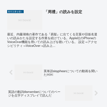
「周禮」の読みを設定
青空文庫を聴く
最近、内藤湖南の著作である『易疑』に出てくる言葉や旧仮名遣
いの読みかたを設定する作業を続けている。Apple社のiPhoneの
VoiceOver機能を用いての読み上げを聴いている。 設定→アクセ
シビリティ→VoiceOver→読み上...
英単語sisypheanについての動画を聞い
た￼￼
英語の動詞dismemberについてのペー
ジを点字ディスプレイで読んだ