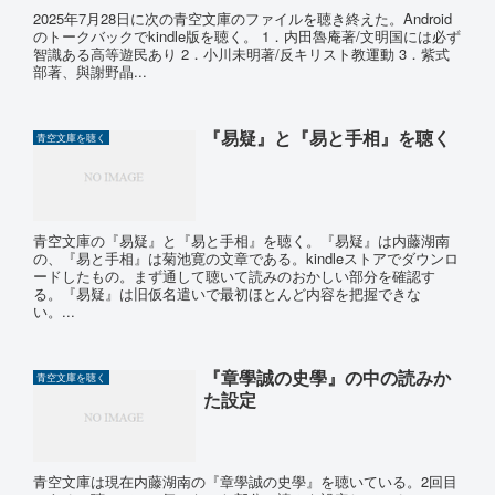
2025年7月28日に次の青空文庫のファイルを聴き終えた。Android
のトークバックでkindle版を聴く。 1．内田魯庵著/文明国には必ず
智識ある高等遊民あり 2．小川未明著/反キリスト教運動 3．紫式
部著、與謝野晶...
『易疑』と『易と手相』を聴く
青空文庫を聴く
青空文庫の『易疑』と『易と手相』を聴く。『易疑』は内藤湖南
の、『易と手相』は菊池寛の文章である。kindleストアでダウンロ
ードしたもの。まず通して聴いて読みのおかしい部分を確認す
る。『易疑』は旧仮名遣いで最初ほとんど内容を把握できな
い。...
『章學誠の史學』の中の読みか
青空文庫を聴く
た設定
青空文庫は現在内藤湖南の『章學誠の史學』を聴いている。2回目