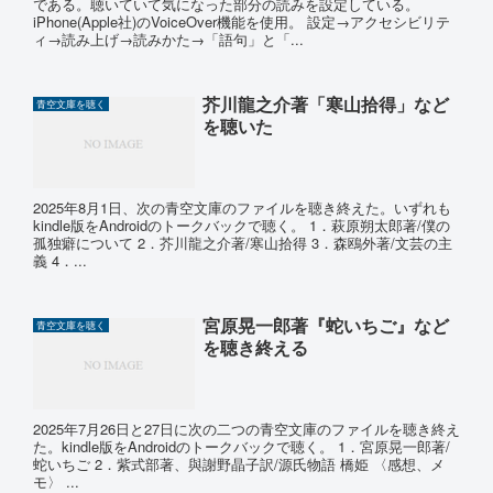
である。聴いていて気になった部分の読みを設定している。
iPhone(Apple社)のVoiceOver機能を使用。 設定→アクセシビリテ
ィ→読み上げ→読みかた→「語句」と「...
芥川龍之介著「寒山拾得」など
青空文庫を聴く
を聴いた
2025年8月1日、次の青空文庫のファイルを聴き終えた。いずれも
kindle版をAndroidのトークバックで聴く。 1．萩原朔太郎著/僕の
孤独癖について 2．芥川龍之介著/寒山拾得 3．森鴎外著/文芸の主
義 4．...
宮原晃一郎著『蛇いちご』など
青空文庫を聴く
を聴き終える
2025年7月26日と27日に次の二つの青空文庫のファイルを聴き終え
た。kindle版をAndroidのトークバックで聴く。 1．宮原晃一郎著/
蛇いちご 2．紫式部著、與謝野晶子訳/源氏物語 橋姫 〈感想、メ
モ〉 ...