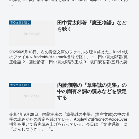
...
田中貢太郎著『魔王物語』など
青空文庫を聴く
を聴く
2025年5月13日、次の青空文庫のファイルを聴き終えた。kindle版
のファイルをAndroidのtalkback機能で聴く。 1．田中貢太郎著/魔
王物語 2．蒲松齢著、田中貢太郎訳/王成 3．坂口安吾著/五月の詩
...
内藤湖南の『章學誠の史學』の
青空文庫を聴く
中の固有名詞の読みなどを設定
する
令和4年9月29日、内藤湖南の『章學誠の史學』(青空文庫)の中の漢
字の読みかたの設定を続けている。Apple社のiPhoneのVoiceOver
機能を用いて音声読み上げを行っている。今日は 「文史通義」に
「ぶんしつうぎ」、 「...