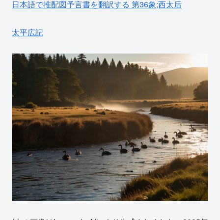
日本語で推配図予言書を翻訳する 第36象;西太后
太平広記