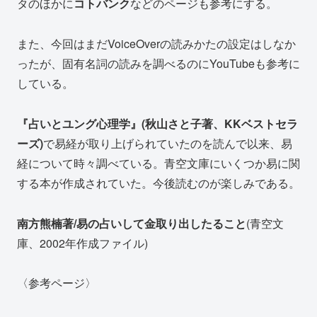
タのほかに
コトバンク
などのページも参考にする。
また、今回はまだVoiceOverの読みかたの設定はしなか
ったが、固有名詞の読みを調べるのにYouTubeも参考に
している。
『占いとユング心理学』(秋山さと子著、KKベストセラ
ーズ)
で易経が取り上げられていたのを読んで以来、易
経について時々調べている。青空文庫にいくつか易に関
する本が作成されていた。今後読むのが楽しみである。
南方熊楠著/易の占いして金取り出したること
(青空文
庫、2002年作成ファイル)
〈参考ページ〉