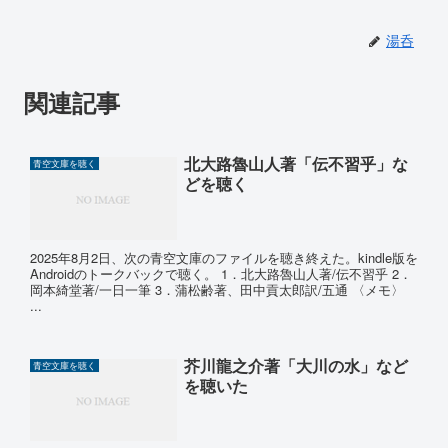
湯呑
関連記事
北大路魯山人著「伝不習乎」な
青空文庫を聴く
どを聴く
2025年8月2日、次の青空文庫のファイルを聴き終えた。kindle版を
Androidのトークバックで聴く。 1．北大路魯山人著/伝不習乎 2．
岡本綺堂著/一日一筆 3．蒲松齢著、田中貢太郎訳/五通 〈メモ〉
...
芥川龍之介著「大川の水」など
青空文庫を聴く
を聴いた