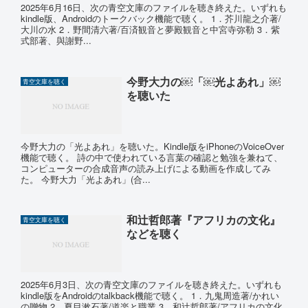
2025年6月16日、次の青空文庫のファイルを聴き終えた。いずれも
kindle版、Androidのトークバック機能で聴く。 1．芥川龍之介著/
大川の水 2．野間清六著/百済観音と夢殿観音と中宮寺弥勒 3．紫
式部著、與謝野...
今野大力の￼「￼光よあれ」￼
青空文庫を聴く
を聴いた
今野大力の「光よあれ」を聴いた。Kindle版をiPhoneのVoiceOver
機能で聴く。 詩の中で使われている言葉の確認と勉強を兼ねて、
コンピューターの合成音声の読み上げによる動画を作成してみ
た。 今野大力「光よあれ」(合...
和辻哲郎著『アフリカの文化』
青空文庫を聴く
などを聴く
2025年6月3日、次の青空文庫のファイルを聴き終えた。いずれも
kindle版をAndroidのtalkback機能で聴く。 1．九鬼周造著/かれい
の贈物 2．夏目漱石著/道楽と職業 3．和辻哲郎著/アフリカの文化