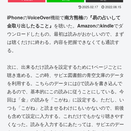
2025.02.17
2022.08.15
iPhone
の
VoiceOver
機能で
南方熊楠
の
『易の占いして
金取り出したること』
を聴いた。
Amazon
の
kindle
でダ
ウンロードしたもの。最初は読みがおかしいので、まず
は聴くだけに終わる。内容を把握できなくても通読す
る。
次に、出来るだけ読みを設定するために1ページごとに
聴き進める。この時、サピエ図書館の青空文庫のデータ
を利用する。こちらのデータには()で読みを書き込んで
あるので、基本的にこの読みに従うことにしている。今
回は「金」の読みを「こがね」に設定する。ただし、い
つも「こがね」と読ませるわけにもいかないので、前後
も含めて設定に入力する。これだけでもかなり聴きやす
くなった。読みを入力するにあたっては、サピエのデー