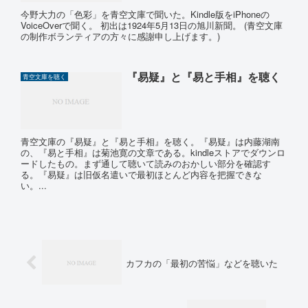
今野大力の「色彩」を青空文庫で聞いた。Kindle版をiPhoneの
VoiceOverで聞く。 初出は1924年5月13日の旭川新聞。 (青空文庫
の制作ボランティアの方々に感謝申し上げます。)
『易疑』と『易と手相』を聴く
青空文庫を聴く
青空文庫の『易疑』と『易と手相』を聴く。『易疑』は内藤湖南
の、『易と手相』は菊池寛の文章である。kindleストアでダウンロ
ードしたもの。まず通して聴いて読みのおかしい部分を確認す
る。『易疑』は旧仮名遣いで最初ほとんど内容を把握できな
い。...
カフカの「最初の苦悩」などを聴いた