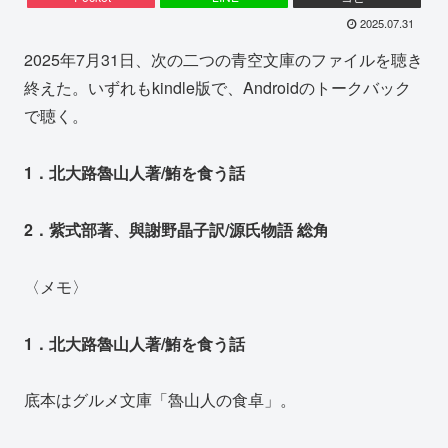
2025.07.31
2025年7月31日、次の二つの青空文庫のファイルを聴き
終えた。いずれもkindle版で、Androidのトークバック
で聴く。
1．北大路魯山人著/鮪を食う話
2．紫式部著、與謝野晶子訳/源氏物語 総角
〈メモ〉
1．北大路魯山人著/鮪を食う話
底本はグルメ文庫「魯山人の食卓」。