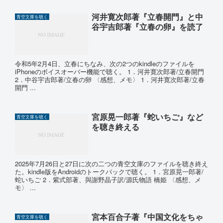
河井寛次郎著『立春開門』と中
青空文庫を聴く
谷宇吉郎著『立春の卵』を読了
令和5年2月4日、立春にちなみ、次の2つのkindleのファイルを
iPhoneのボイスオーバー機能で聴く。 1．河井寛次郎著/立春開門
2．中谷宇吉郎著/立春の卵 〈感想、メモ〉 1．河井寛次郎著/立春
開門 ...
宮原晃一郎著『蛇いちご』など
青空文庫を聴く
を聴き終える
2025年7月26日と27日に次の二つの青空文庫のファイルを聴き終え
た。kindle版をAndroidのトークバックで聴く。 1．宮原晃一郎著/
蛇いちご 2．紫式部著、與謝野晶子訳/源氏物語 橋姫 〈感想、メ
モ〉 ...
宮本百合子著『中国文化をちゃ
青空文庫を聴く