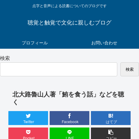
点字と音声による読書についてのブログです
聴覚と触覚で文化に親しむブログ
プロフィール
お問い合わせ
検索
検索
北大路魯山人著「鮪を食う話」などを聴
く
Twitter
Facebook
はてブ
Pocket
LINE
コピー