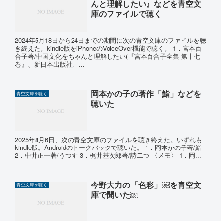
んと理解したい』などを青空文
庫のファイルで聴く
2024年5月18日から24日までの期間に次の青空文庫のファイルを聴
き終えた。kindle版をiPhoneのVoiceOver機能で聴く。 1．宮本百
合子著/中国文化をちゃんと理解したい(『宮本百合子全集 第十七
巻』、新日本出版社、...
岡本かの子の著作「鮨」などを
青空文庫を聴く
聴いた
2025年8月6日、次の青空文庫のファイルを聴き終えた。いずれも
kindle版。Androidのトークバックで聴いた。 1．岡本かの子著/鮨
2．中井正一著/うつす 3．梶井基次郎著/詩二つ 〈メモ〉 1．岡...
今野大力の「色彩」￼を青空文
青空文庫を聴く
庫で聞いた￼