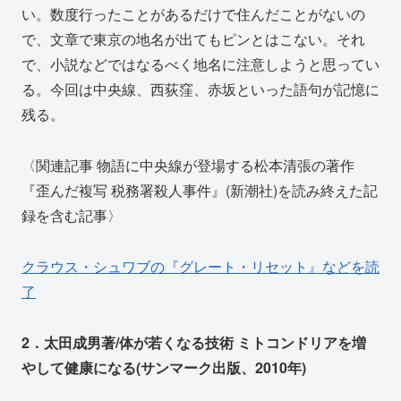
い。数度行ったことがあるだけで住んだことがないの
で、文章で東京の地名が出てもピンとはこない。それ
で、小説などではなるべく地名に注意しようと思ってい
る。今回は中央線、西荻窪、赤坂といった語句が記憶に
残る。
〈関連記事 物語に中央線が登場する松本清張の著作
『歪んだ複写 税務署殺人事件』(新潮社)を読み終えた記
録を含む記事〉
クラウス・シュワブの『グレート・リセット』などを読
了
2．太田成男著/体が若くなる技術 ミトコンドリアを増
やして健康になる(サンマーク出版、2010年)