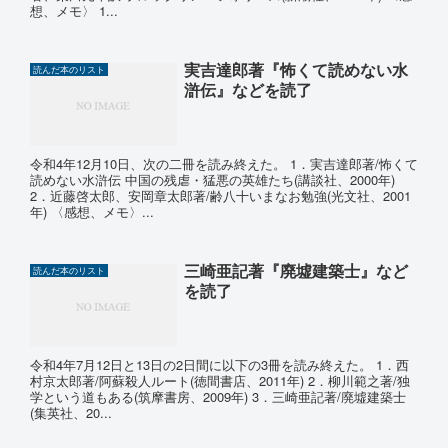
想、メモ〉 1...
実吉達郎著『怖くて読めない水
読んだ本のリスト
滸伝』などを読了
令和4年12月10日、次の二冊を読み終えた。 1．実吉達郎著/怖くて
読めない水滸伝 中国の残虐・猛悪の英雄たち(講談社、2000年)
2．近藤啓太郎、安岡章太郎著/齢八十いまなお勉強(光文社、2001
年) 〈感想、メモ〉...
三崎亜記著『廃墟建築士』など
読んだ本のリスト
を読了
令和4年7月12日と13日の2日間に以下の3冊を読み終えた。 1．西
村京太郎著/阿蘇殺人ルート(徳間書店、2011年) 2．柳川範之著/独
学という道もある(筑摩書房、2009年) 3．三崎亜記著/廃墟建築士
(集英社、20...