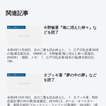
関連記事
今野敏著『海に消えた神々』な
読んだ本のリスト
どを読了
令和4年11月28日、次の二冊を読み終えた。 1．江戸川乱歩著/緑衣
の鬼(東京創元社、1996年) 2．今野敏著/海に消えた神々(双葉社、
2002年) 〈感想、メモ〉 1．江戸川乱歩著/緑衣の鬼(東京創元社、
199...
タブッキ著『夢の中の夢』など
読んだ本のリスト
を読了
令和4年10月18日、次の二冊を読み終えた。 1．タブッキ著、和田
忠彦訳/夢の中の夢(岩波書店、2013年) 2．ポール・オースター
著、柴田元幸訳/ブルックリン・フォリーズ(新潮社、2012年) 〈感