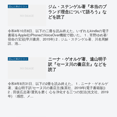
ジム・ステンゲル著『本当のブ
読んだ本のリスト
ランド理念について語ろう』な
どを読了
令和4年10月8日、以下の二冊を読み終えた。いずれもkindleの電子
書籍をApple社iPhoneのVoiceOver機能で聴いた。 1．宵野ゆめ著/
宿命の宝冠(早川書房、2015年) 2．ジム・ステンゲル著、川名周解
説、池...
ニーナ・ゲオルゲ著、遠山明子
読んだ本のリスト
訳『セーヌ川の書店主』などを
読了
令和4年8月31日、以下の2冊を読み終えた。 1．ニーナ・ゲオルゲ
著、遠山明子訳/セーヌ川の書店主(集英社、2019年(電子書籍版))
2．田坂広志著/運気を磨く 心を浄化する三つの技法(光文社、2019
年) 〈感想、メ...