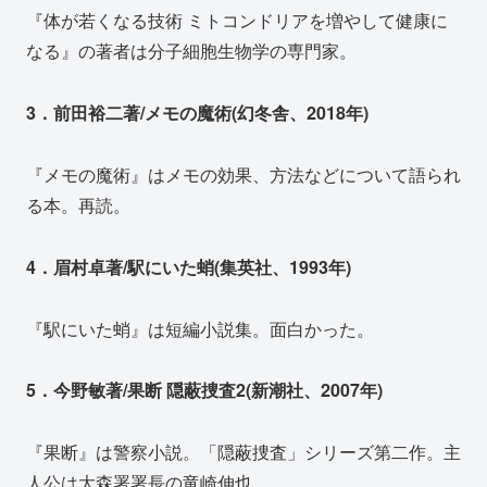
『体が若くなる技術 ミトコンドリアを増やして健康に
なる』の著者は分子細胞生物学の専門家。
3．前田裕二著/メモの魔術(幻冬舎、2018年)
『メモの魔術』はメモの効果、方法などについて語られ
る本。再読。
4．眉村卓著/駅にいた蛸(集英社、1993年)
『駅にいた蛸』は短編小説集。面白かった。
5．今野敏著/果断 隠蔽捜査2(新潮社、2007年)
『果断』は警察小説。「隠蔽捜査」シリーズ第二作。主
人公は大森署署長の竜崎伸也。