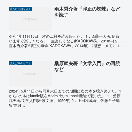
雨木秀介著『弾正の蜘蛛』など
読んだ本のリスト
を読了
令和4年11月15日、次の二冊を読み終えた。 1．斎藤一人著/使命
いますぐ楽しくなる、一生楽しくなる(KADOKAWA、2018年) 2．
雨木秀介著/弾正の蜘蛛(KADOKAWA、2014年) 〈感想、メモ〉 1...
桑原武夫著『文学入門』の再読
読んだ本のリスト
など
2024年5月11日から同月末日までの期間に次の本を聴き終えた。1
から3の本はkindle版をAndroidのtalkback機能で聴いた。 1．桑原
武夫著/文学入門(岩波文庫、1950年) 2．上田秋成著、佐藤至子編
集/雨月...