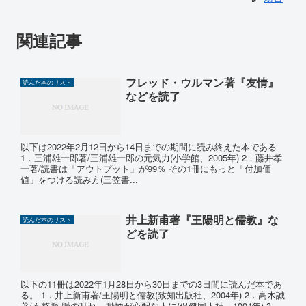
関連記事
フレッド・ウルマン著『友情』
読んだ本のリスト
などを読了
以下は2022年2月12日から14日までの期間に読み終えた本である
1．三浦雄一郎著/三浦雄一郎の元気力(小学館、2005年) 2．藤井孝
一著/読書は「アウトプット」が99％ その1冊にもっと「付加価
値」をつける読み方(三笠書...
井上新甫著『王陽明と儒教』な
読んだ本のリスト
どを読了
以下の11冊は2022年1月28日から30日までの3日間に読んだ本であ
る。 1．井上新甫著/王陽明と儒教(致知出版社、2004年) 2．高木誠
著/不整脈‐脈の乱れ、動悸が心配な人に(保健同人社、1994年) 3．