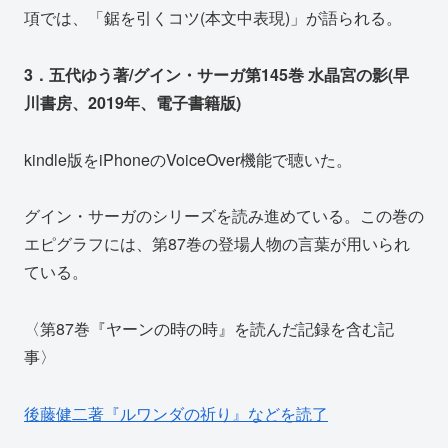
項では、「鋸を引くコツ(本文中表現)」が語られる。
3．五代ゆう著/グイン・サーガ第145巻 水晶宮の影(早
川書房、2019年、電子書籍版)
kindle版をiPhoneのVoiceOver機能で聴いた。
グイン・サーガのシリーズを読み進めている。この巻の
エピグラフには、第87巻の登場人物の言葉が用いられ
ている。
〈第87巻『ヤーンの時の時』を読んだ記録を含む記
事〉
後藤健二著『ルワンダの祈り』などを読了