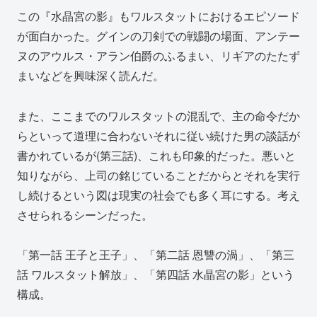
この『水晶宮の影』もワルスタットにおけるエピソード
が面白かった。グインの刀剣での戦闘の場面、アンテー
ヌのアウルス・アラン伯爵のふるまい、リギアのたたず
まいなどを興味深く読んだ。
また、ここまでのワルスタットの混乱で、主の命令だか
らといって道理に合わないそれに従い続けた男の談話が
書かれているが(第三話)、これも印象的だった。悪いと
知りながら、上司の銘じていることだからとそれを実行
し続けるという図は現実の社会でも多く耳にする。考え
させられるシーンだった。
「第一話 王子と王子」、「第二話 恩讐の渦」、「第三
話 ワルスタット解放」、「第四話 水晶宮の影」という
構成。