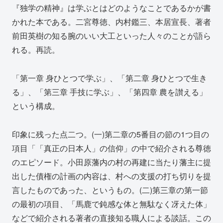
『独学の精神』は学ぶとはどのようなことであるかが書
かれた本である。二宮尊徳、内村鑑三、本居宣長、著者
前田英樹の知る腕のいい大工といった人々のことが語ら
れる。再読。
「第一章 身ひとつで学ぶ」、「第二章 身ひとつで生き
る」、「第三章 手技に学ぶ」、「第四章 農を讃える」
という構成。
印象に残った点二つ。(一)第二章の5番目の節の1つ目の
項目「「真正の日本人」の信仰」の中で紹介される尊徳
のエピソード。小田原藩内の村の再建に当たり藩主に提
出した債権の計画の内容は、村への支援の打ち切りを提
言したものであった、というもの。(二)第三章の第一節
の最初の項目、「馬鹿で鈍感な体と無駄なく冴えた体」
などで紹介される著者の直接知る職人による談話。この