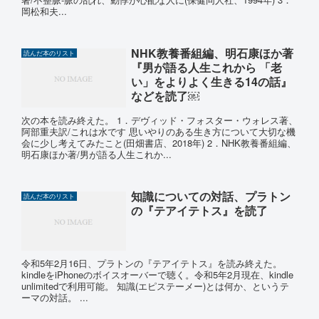
岡松和夫...
NHK教養番組編、明石康ほか著
読んだ本のリスト
『男が語る人生これから 「老
い」をよりよく生きる14の話』
などを読了￼
次の本を読み終えた。 1．デヴィッド・フォスター・ウォレス著、
阿部重夫訳/これは水です 思いやりのある生き方について大切な機
会に少し考えてみたこと(田畑書店、2018年) 2．NHK教養番組編、
明石康ほか著/男が語る人生これか...
知識についての対話、プラトン
読んだ本のリスト
の『テアイテトス』を読了
令和5年2月16日、プラトンの『テアイテトス』を読み終えた。
kindleをiPhoneのボイスオーバーで聴く。令和5年2月現在、kindle
unlimitedで利用可能。 知識(エピステーメー)とは何か、というテ
ーマの対話。 ...