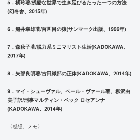
5．橘玲著/残酷な世界で生き延びるたった一つの方法
(幻冬舎、2015年)
6．船井幸雄著/百匹目の猿(サンマーク出版、1996年)
7．森秋子著/脱力系ミニマリスト生活(KADOKAWA、
2017年)
8．矢部良明著/古田織部の正体(KADOKAWA、2014年)
9．マイ・シューヴァル、ベール・ヴァール著、柳沢由
美子訳/刑事マルティン・ベック ロセアンナ
(KADOKAWA、2014年)
〈感想、メモ〉