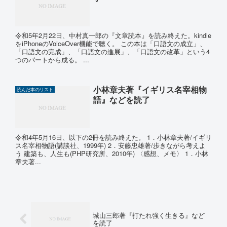
令和5年2月22日、中村真一郎の『文章読本』を読み終えた。kindle
をiPhoneのVoiceOver機能で聴く。 この本は「口語文の成立」、
「口語文の完成」、「口語文の進展」、「口語文の改革」という4
つのパートから成る。 ...
小林章夫著『イギリス名宰相物
読んだ本のリスト
語』などを読了
令和4年5月16日、以下の2冊を読み終えた。 1．小林章夫著/イギリ
ス名宰相物語(講談社、1999年) 2．安藤忠雄著/歩きながら考えよ
う 建築も、人生も(PHP研究所、2010年) 〈感想、メモ〉 1．小林
章夫著...
城山三郎著『打たれ強く生きる』など
を読了