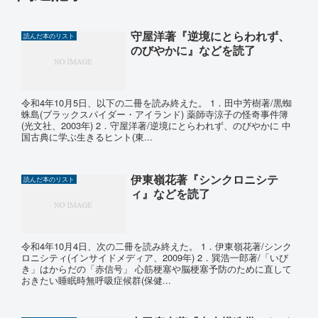
守屋洋著『逆境にとらわれず、
読んだ本のリスト
のびやかに』などを読了
令和4年10月5日、以下の二冊を読み終えた。 1．田中芳樹著/黒蜘
蛛島(ブラックスパイダー・アイランド) 薬師寺涼子の怪奇事件簿
(光文社、2003年) 2．守屋洋著/逆境にとらわれず、のびやかに 中
国古典に学ぶ生きるヒント(東...
伊東嶺花著『シンクロニシテ
読んだ本のリスト
ィ』などを読了
令和4年10月4日、次の二冊を読み終えた。 1．伊東嶺花著/シンク
ロニシティ(インサイドメディア、2009年) 2．巽浩一郎著/「いび
き」はからだの「赤信号」 心筋梗塞や脳梗塞予防のために直して
おきたい睡眠時無呼吸症候群(保健...