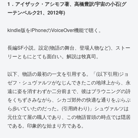
1．アイザック・アシモフ著、高橋豊訳/宇宙の小石(グ
ーテンベルク21、2012年)
kindle版をiPhoneのVoiceOver機能で聴く。
長編SF小説。設定(物語の舞台、登場人物など)、ストー
リーともにとても面白い。解説は牧真司。
以下、物語の最初の一文を引用する。「(以下引用)ジョ
ゼフ・シュヴァルツがなじんできたこの地球上から、永
遠に姿を消すわずか二分前まで、彼はブラウニングの詩
をくちずさみながら、シカゴ郊外の快適な通りをぶらぶ
ら歩いていたのだった。(引用終わり)」シュヴァルツは
元仕立て屋の職人であり、この物語冒頭の時点では隠居
である。印象的な始まり方である。