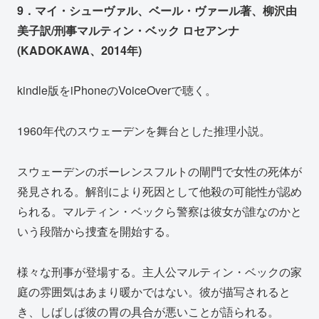
9．マイ・シューヴァル、ベール・ヴァール著、柳沢由
美子訳/刑事マルティン・ベック ロセアンナ
(KADOKAWA、2014年)
kindle版をiPhoneのVoiceOverで聴く。
1960年代のスウェーデンを舞台とした推理小説。
スウェーデンのボーレンスフルトの閘門で女性の死体が
発見される。解剖により死因として他殺の可能性が認め
られる。マルティン・ベックら警察は彼女が誰なのかと
いう段階から捜査を開始する。
様々な刑事が登場する。主人公マルティン・ベックの家
庭の雰囲気はあまり暖かではない。彼が描写されると
き、しばしば彼の胃の具合が悪いことが語られる。