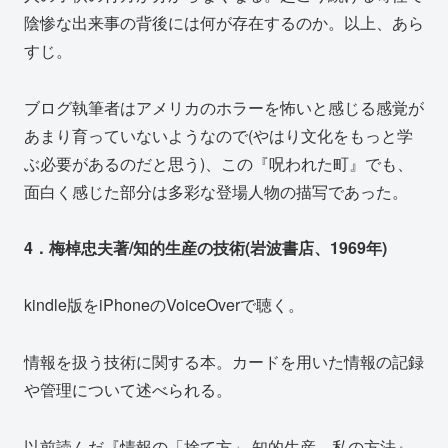
陰惨な出来事の背後には何が存在するのか。以上、あら
すじ。
ブログ執筆者はアメリカのホラーを怖いと感じる感覚が
あまり育っていないようなので(やはり文化をもっと学
ぶ必要があるのだと思う)、この『呪われた町』でも、
面白く感じた部分は多彩な登場人物の描写であった。
4．梅棹忠夫著/知的生産の技術(岩波書店、1969年)
kindle版をiPhoneのVoiceOverで聴く。
情報を扱う技術に関する本。カードを用いた情報の記録
や管理について述べられる。
以前読んだ『情報の「捨て方」 知的生産、私の方法』