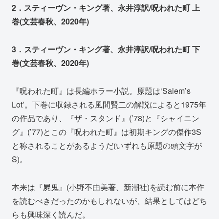
2．スティーヴン・キング著、永井淳訳/呪われた町 上
巻(文芸春秋、2020年)
3．スティーヴン・キング著、永井淳訳/呪われた町 下
巻(文芸春秋、2020年)
『呪われた町』は長編ホラー小説。原題は‘Salem’s
Lot’。下巻に収録される風間賢二の解説によると1975年
の作品であり、『ザ・スタンド』(’78)と『シャイニン
グ』(’77)とこの『呪われた町』は初期キングの傑作3S
と称されることがあるようだ(いずれも原題の頭文字が
S)。
本来は『屍鬼』(小野不由美著、新潮社)を読む前に本作
を読むべきだったのかもしれないが、結果としてはどち
らも興味深く読んだ。