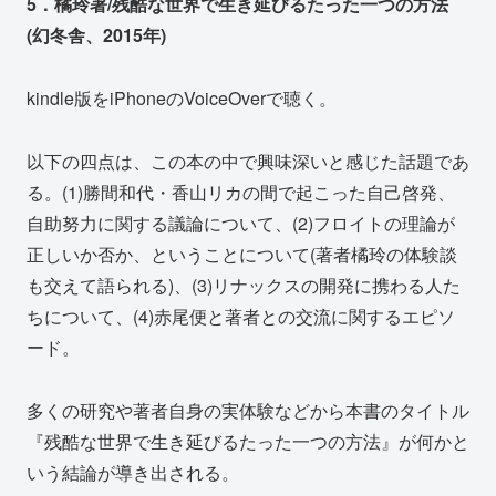
5．橘玲著/残酷な世界で生き延びるたった一つの方法
(幻冬舎、2015年)
kindle版をiPhoneのVoiceOverで聴く。
以下の四点は、この本の中で興味深いと感じた話題であ
る。(1)勝間和代・香山リカの間で起こった自己啓発、
自助努力に関する議論について、(2)フロイトの理論が
正しいか否か、ということについて(著者橘玲の体験談
も交えて語られる)、(3)リナックスの開発に携わる人た
ちについて、(4)赤尾便と著者との交流に関するエピソ
ード。
多くの研究や著者自身の実体験などから本書のタイトル
『残酷な世界で生き延びるたった一つの方法』が何かと
いう結論が導き出される。