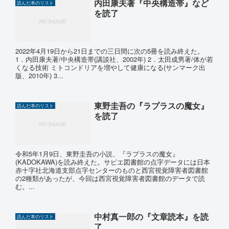
内田康夫著『中央構造帯』など
読んだ本のリスト
を読了
2022年4月19日から21日までの三日間に次の5冊を読み終えた。
1．内田康夫著/中央構造帯(講談社、2002年) 2．太田成男著/体が若
くなる技術 ミトコンドリアを増やして健康になる(サンマーク出
版、2010年) 3...
東野圭吾の『ラプラスの魔女』
読んだ本のリスト
を読了
令和5年1月9日、東野圭吾の小説、『ラプラスの魔女』
(KADOKAWA)を読み終えた。サピエ図書館の点字データには日本
赤十字社北海道支部点字センターのものと西宮視覚障害者図書館
の2種類があったが、今回は西宮視覚障害者図書館のデータで読
む。...
中村真一郎の『文章読本』を読
読んだ本のリスト
了