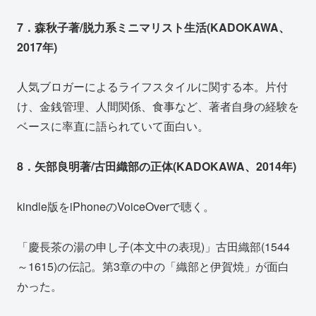
7．森秋子著/脱力系ミニマリスト生活(KADOKAWA、
2017年)
人気ブロガーによるライフスタイルに関する本。片付
け、金銭管理、人間関係、食事など、著者自身の経験を
ベースに率直に語られていて面白い。
8．矢部良明著/古田織部の正体(KADOKAWA、2014年)
kindle版をiPhoneのVoiceOverで聴く。
「慶長茶の湯の申し子(本文中の表現)」古田織部(1544
～1615)の伝記。第3章の中の「織部と伊賀焼」が面白
かった。