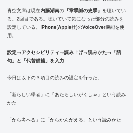
青空文庫は現在
内藤湖南
の
『章學誠の史學』
を聴いてい
る。2回目である。聴いていて気になった部分の読みを
設定している。
iPhone
(
Apple
社)の
VoiceOver
機能を使
用。
設定→アクセシビリティ→読み上げ→読みかた→「語
句」と「代替候補」を入力
今日は以下の３項目の読みの設定を行った。
「新らしい學者」に「あたらしいがくしゃ」という読み
かた
「から考へる」に「からかんがえる」という読みかた