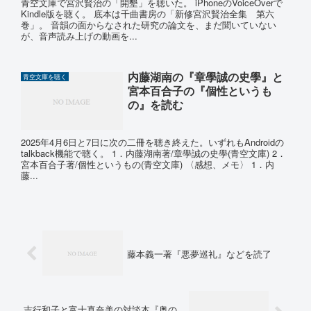
青空文庫で宮沢賢治の「開墾」を聴いた。 iPhoneのVoiceOverで
Kindle版を聴く。 底本は千曲書房の「新修宮沢賢治全集 第六
巻」。 音韻の面からなされた研究の論文を、まだ聞いていない
が、音声読み上げの動画を...
内藤湖南の『章學誠の史學』と
青空文庫を聴く
宮本百合子の『個性というも
の』を読む
2025年4月6日と7日に次の二冊を聴き終えた。いずれもAndroidの
talkback機能で聴く。 1．内藤湖南著/章學誠の史學(青空文庫) 2．
宮本百合子著/個性というもの(青空文庫) 〈感想、メモ〉 1．内
藤...
藤本義一著『悪夢巡礼』などを読了
吉行和子と富士真奈美の対談本『奥の