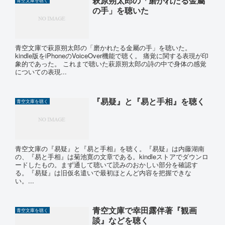
萩原朔太郎の「磨かれたる金屬
青空文庫を聴く
の手」を聴いた
青空文庫で萩原朔太郎の「磨かれたる金屬の手」を聴いた。
kindle版をiPhoneのVoiceOver機能で聴く。 痛覚に関する表現が印
象的であった。 これまで聴いた萩原朔太郎の詩の中で身体の感覚
についての表現...
『易疑』と『易と手相』を聴く
青空文庫を聴く
青空文庫の『易疑』と『易と手相』を聴く。『易疑』は内藤湖南
の、『易と手相』は菊池寛の文章である。kindleストアでダウンロ
ードしたもの。まず通して聴いて読みのおかしい部分を確認す
る。『易疑』は旧仮名遣いで最初ほとんど内容を把握できな
い。...
青空文庫で幸田露伴著『観画
青空文庫を聴く
談』などを聴く