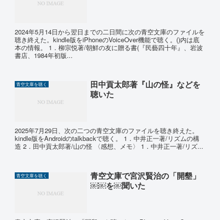
2024年5月14日から翌日までの二日間に次の青空文庫のファイルを
聴き終えた。kindle版をiPhoneのVoiceOver機能で聴く。()内は底
本の情報。 1．柳宗悦著/朝鮮の友に贈る書(『民藝四十年』、岩波
書店、1984年初版...
田中貢太郎著『山の怪』などを
青空文庫を聴く
聴いた
2025年7月29日、次の二つの青空文庫のファイルを聴き終えた。
kindle版をAndroidのtalkbackで聴く。 1．中井正一著/リズムの構
造 2．田中貢太郎著/山の怪 〈感想、メモ〉 1．中井正一著/リズ...
青空文庫で宮沢賢治の「開墾」
青空文庫を聴く
￼￼を￼聞いた