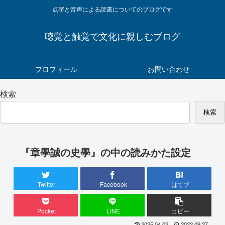
点字と音声による読書についてのブログです
聴覚と触覚で文化に親しむブログ
プロフィール
お問い合わせ
検索
検索
『章學誠の史學』の中の読みかた設定
Twitter
Facebook
はてブ
Pocket
LINE
コピー
2025.04.02
2022.09.27