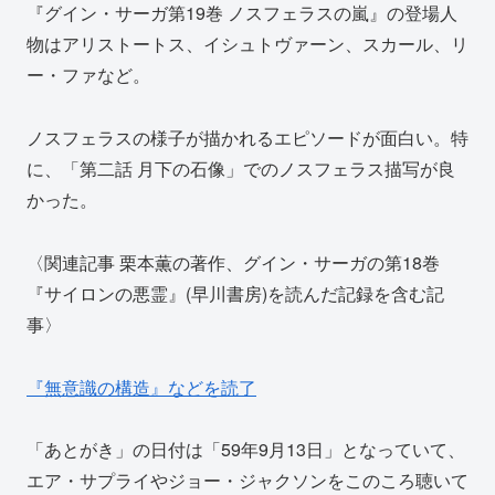
『グイン・サーガ第19巻 ノスフェラスの嵐』の登場人
物はアリストートス、イシュトヴァーン、スカール、リ
ー・ファなど。
ノスフェラスの様子が描かれるエピソードが面白い。特
に、「第二話 月下の石像」でのノスフェラス描写が良
かった。
〈関連記事 栗本薫の著作、グイン・サーガの第18巻
『サイロンの悪霊』(早川書房)を読んだ記録を含む記
事〉
『無意識の構造』などを読了
「あとがき」の日付は「59年9月13日」となっていて、
エア・サプライやジョー・ジャクソンをこのころ聴いて