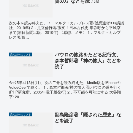
貨3.0』などを読了￼
次の本を読み終えた。 1．マルク・カルプレス著/仮想通貨3.0(講談
社、2019年) 2．足立倫行著/激変！日本古代史 卑弥呼から平城京
まで(朝日新聞出版、2010年) 〈感想、メモ〉 1．マルク・カルプ
レス著/仮...
パウロの旅路をたどる紀行文、
読んだ本のリスト
森本哲郎著『神の旅人』などを
読了
令和5年4月3日(月)、次の二冊を読み終えた。kindle版をiPhoneの
VoiceOverで聴く。 1．森本哲郎著/神の旅人 聖パウロの道を行く
(PHP研究所、2005年電子版発行) 2．不可能を可能にする 大谷翔
平120...
副島隆彦著『隠された歴史』な
読んだ本のリスト
どを読了