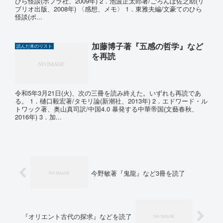
ひら怪談(ポプラ社、2009年) 2．池波正太郎著/ごろんぼ佐之助(リ
ブリオ出版、2008年) 〈感想、メモ〉 1．東雅夫編/文豪てのひら
怪談(ポ...
加藤博子著『五感の哲学』など
読んだ本のリスト
を再読
令和5年3月21日(火)、次の三冊を読み終えた。いずれも再読であ
る。 1．樋口毅宏著/タモリ論(新潮社、2013年) 2．エドワード・ル
トワック著、奥山真司訳/中国4.0 暴発する中華帝国(文藝春秋、
2016年) 3．加...
今野敏著『鬼龍』など3冊を読了
『オリエント古代の探求』などを読了