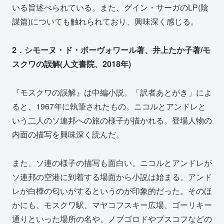
いる旨述べられている。また、グイン・サーガのLP(陰
謀篇)についても触れられており、興味深く感じる。
2．シモーヌ・ド・ボーヴォワール著、井上たか子著/モ
スクワの誤解(人文書院、2018年)
『モスクワの誤解』は中編小説。「訳者あとがき」によ
ると、1967年に執筆されたもの。ニコルとアンドレと
いう二人のソ連邦への旅の様子が描かれる。登場人物の
内面の描写を興味深く読んだ。
また、ソ連の様子の描写も面白い。ニコルとアンドレが
ソ連邦の空港に到着する場面から小説は始まる。アンド
レが白樺の匂いがするというのが印象的だった。そのほ
かにも、モスクワ駅、マヤコフスキー広場、ゴーリキー
通りといった場所の名や、ノブゴロドやプスコフなどの