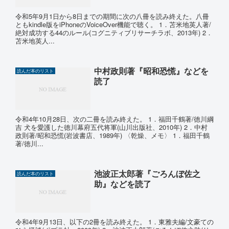
令和5年9月1日から8日までの期間に次の八冊を読み終えた。八冊
ともkindle版をiPhoneのVoiceOver機能で聴く。 1．苫米地英人著/
絶対成功する44のルール(コグニティブリサーチラボ、2013年) 2．
苫米地英人...
中村政則著『昭和恐慌』などを
読んだ本のリスト
読了
令和4年10月28日、次の二冊を読み終えた。 1．福田千鶴著/徳川綱
吉 犬を愛護した徳川幕府五代将軍(山川出版社、2010年) 2．中村
政則著/昭和恐慌(岩波書店、1989年) 〈乾燥、メモ〉 1．福田千鶴
著/徳川...
池波正太郎著『ごろんぼ佐之
読んだ本のリスト
助』などを読了
令和4年9月13日、以下の2冊を読み終えた。 1．東雅夫編/文豪ての