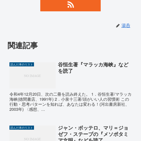
湯呑
関連記事
谷恒生著『マラッカ海峡』など
読んだ本のリスト
を読了
令和4年12月20日、次の二冊を読み終えた。 1．谷恒生著/マラッカ
海峡(徳間書店、1991年) 2．小泉十三著/頭がいい人の習慣術 この
行動・思考パターンを知れば、あなたは変わる！(河出書房新社、
2003年) 〈感想、...
ジャン・ボッテロ、マリ＝ジョ
読んだ本のリスト
ゼフ・ステーブの『メソポタミ
ア文明』などを読了