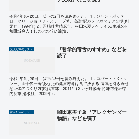
令和4年8月20日、以下の2冊を読み終えた。 1．ジャン・ボッテ
ロ、マリ＝ジョゼフ・ステーブ著、高野優訳/メソポタミア文明(創
元社、1994年) 2．吾峠呼世晴原作、松田朱夏ノベライズ/鬼滅の刃
無限城突入！しのぶの想い編(集...
『哲学的毒舌のすすめ』などを
読んだ本のリスト
読了
令和4年5月25日、以下の3冊を読み終えた。 1．ロバート・K・マ
レー、田中俊一著/あなたの健康寿命は食で決まる 病気を引き寄せ
ない体のつくり方(現代書林、2011年) 2．今野敏著/特殊防諜班標
的反撃(講談社、2009年) ...
岡田恵美子著『アレクサンダー
読んだ本のリスト
物語』などを読了