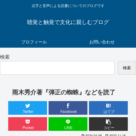
点字と音声による読書についてのブログです
聴覚と触覚で文化に親しむブログ
プロフィール
お問い合わせ
検索
検索
雨木秀介著『弾正の蜘蛛』などを読了
Twitter
Facebook
はてブ
Pocket
LINE
コピー
2024.04.09
2022.11.16