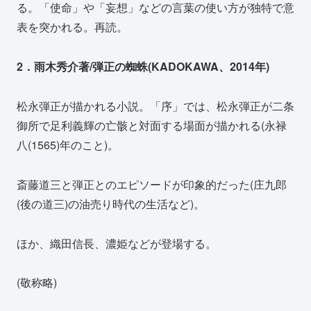
る。「使命」や「妄想」などの言葉の使い方が独特で意
表を突かれる。再読。
2．雨木秀介著/弾正の蜘蛛(KADOKAWA、2014年)
松永弾正が描かれる小説。「序」では、松永弾正が二条
御所で足利義輝の亡骸と対面する場面が描かれる(永禄
八(1565)年のこと)。
斎藤道三と弾正とのエピソードが印象的だった(庄九郎
(後の道三)の油売り時代の生活など)。
ほか、織田信長、濃姫などが登場する。
(敬称略)