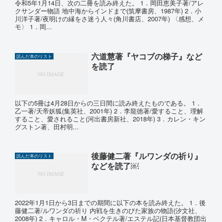
令和5年1月14日、次の二冊を読み終えた。 1．岡田恵美子著/アレ
クサンダー物語 地中海からインドまで(筑摩書房、1987年) 2．小
川洋子著/夜明けの縁をさ迷う人々(角川書店、2007年) 〈感想、メ
モ〉 1．岡...
六道慧著『ヤコブの梯子』など
読んだ本のリスト
を読了
以下の5冊は4月28日からの三日間に読み終えたものである。 1．
乙一著/天帝妖狐(集英社、2001年) 2．李龍徳著/愛すること、理解
すること、愛されること(河出書房新社、2018年) 3．カレン・キン
グストン著、田村明...
後藤健二著『ルワンダの祈り』
読んだ本のリスト
などを読了￼
2022年1月1日から3日までの期間に以下の本を読み終えた。 1．後
藤健二著/ルワンダの祈り 内戦を生きのびた家族の物語(汐文社、
2008年) 2．キャロル・M・ベクテル著/エステル記(日本基督教団出