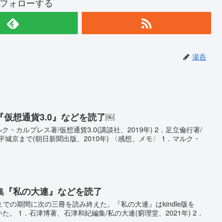
フォローする
湯呑
仮想通貨3.0』などを読了￼
・カルプレス著/仮想通貨3.0(講談社、2019年) 2．足立倫行著/
城京まで(朝日新聞出版、2010年) 〈感想、メモ〉 1．マルク・
集『私の大連』などを読了
日までの期間に次の三冊を読み終えた。『私の大連』はkindle版を
能で聴いた。 1．石津博著、石津和紀編集/私の大連(窮理堂、2021年) 2．