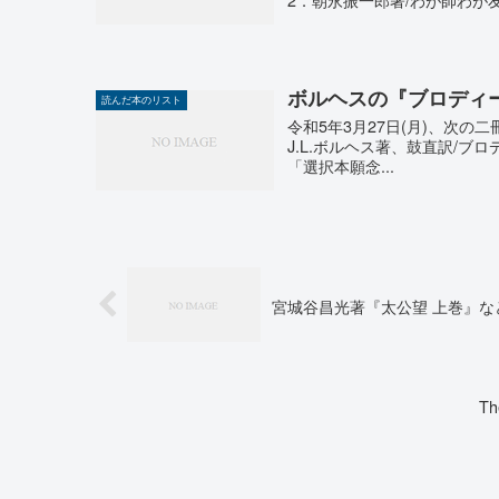
ボルヘスの『ブロディ
読んだ本のリスト
令和5年3月27日(月)、次の二冊を
J.L.ボルヘス著、鼓直訳/ブロ
「選択本願念...
宮城谷昌光著『太公望 上巻』な
Th