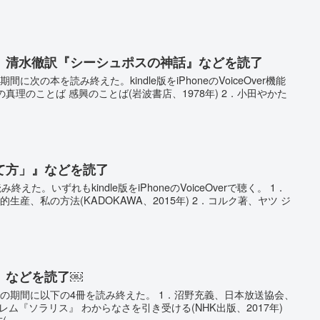
、清水徹訳『シーシュポスの神話』などを読了
期間に次の本を読み終えた。kindle版をiPhoneのVoiceOver機能
の真理のことば 感興のことば(岩波書店、1978年) 2．小田やかた
て方」』などを読了
えた。いずれもkindle版をiPhoneのVoiceOverで聴く。 1．
生産、私の方法(KADOKAWA、2015年) 2．コルク著、ヤツ ジ
』などを読了￼
までの期間に以下の4冊を読み終えた。 1．沼野充義、日本放送協会、
レム『ソラリス』 わからなさを引き受ける(NHK出版、2017年)
..