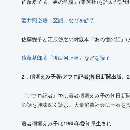
佐藤愛子著『男の学校』(集英社)を読んだ記
酒井照空著『至誠』などを読了
佐藤愛子と江原啓之の対談本『あの世の話』(
遠藤基郎著『後白河上皇』などを読了
2．稲垣えみ子著/アフロ記者(朝日新聞出版、20
『アフロ記者』では著者稲垣えみ子の朝日新
の話を興味深く読む。大量消費社会に一石を
著者稲垣えみ子は1965年愛知県生まれ。