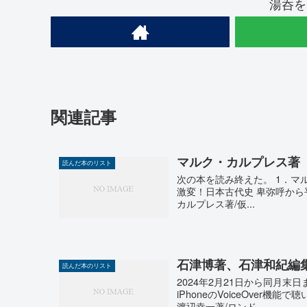
湯呑を
関連記事
マルク・カルプレス著『
読んだ本のリスト
次の本を読み終えた。 1．マルク
激変！日本古代史 卑弥呼から平
カルプレス著/仮...
石津博著、石津和紀編
読んだ本のリスト
2024年2月21日から同月末
iPhoneのVoiceOver機
渡辺幸一著/ロンド...