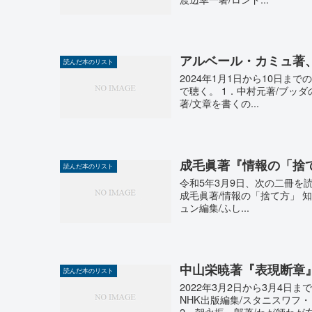
アルベール・カミュ著
読んだ本のリスト
2024年1月1日から10日までの
で聴く。 1．中村元著/ブッダ
著/文章を書くの...
成毛眞著『情報の「捨
読んだ本のリスト
令和5年3月9日、次の二冊を読み終
成毛眞著/情報の「捨て方」 知的
ュン編集/ふし...
中山栄暁著『表現断章
読んだ本のリスト
2022年3月2日から3月4日
NHK出版編集/スタニスワフ・
2．朝永振一郎著/わが師わが友(.