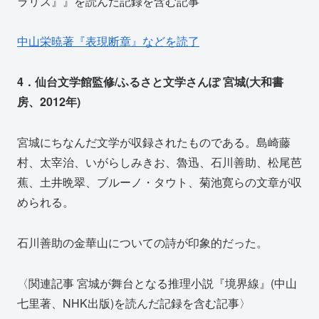
ラリス』』を読んだ記録を含む記事
中山栄暁著『表現断章』などを読了
4．仙台文学館監修/ふるさと文学さんぽ 宮城(大和書
房、2012年)
宮城にちなんだ文学が収録されたものである。島崎藤
村、太宰治、いがらしみきお、魯迅、石川善助、松尾芭
蕉、土井晩翠、ブルーノ・タウト、菊池寛らの文章が収
められる。
石川善助の金華山についての詩が印象的だった。
〈関連記事 宮城が舞台となる推理小説『境界線』(中山
七里著、NHK出版)を読んだ記録を含む記事〉