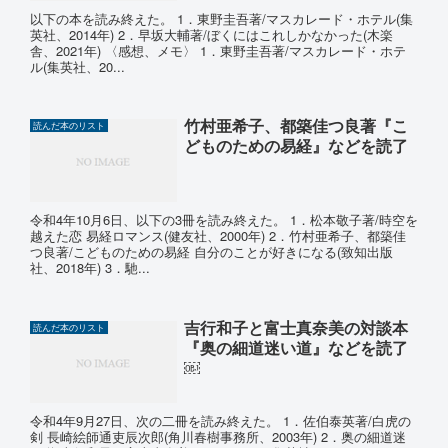
以下の本を読み終えた。 1．東野圭吾著/マスカレード・ホテル(集
英社、2014年) 2．早坂大輔著/ぼくにはこれしかなかった(木楽
舎、2021年) 〈感想、メモ〉 1．東野圭吾著/マスカレード・ホテ
ル(集英社、20...
竹村亜希子、都築佳つ良著『こ
読んだ本のリスト
どものための易経』などを読了
令和4年10月6日、以下の3冊を読み終えた。 1．松本敬子著/時空を
越えた恋 易経ロマンス(健友社、2000年) 2．竹村亜希子、都築佳
つ良著/こどものための易経 自分のことが好きになる(致知出版
社、2018年) 3．馳...
吉行和子と富士真奈美の対談本
読んだ本のリスト
『奥の細道迷い道』などを読了
￼
令和4年9月27日、次の二冊を読み終えた。 1．佐伯泰英著/白虎の
剣 長崎絵師通吏辰次郎(角川春樹事務所、2003年) 2．奥の細道迷