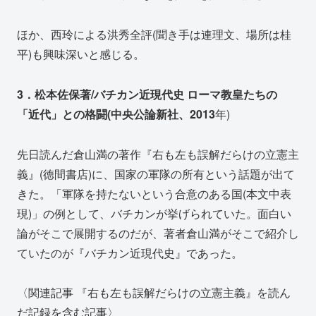
ほか、西玲による洪秀全評(聞き手は連理文、場所は桂
平)も興味深いと感じる。
3．松本佐保著/バチカン近現代史 ローマ教皇たちの
「近代」との格闘(中央公論新社、2013
年)
先日読んだ倉山満の著作『右も左も誤解だらけの立憲主
義』(徳間書店)に、国家の軍隊の所有という話題が出て
きた。「軍隊を持たないという合意のある国(本文中表
現)」の例として、バチカンが挙げられていた。面白い
論がそこで展開するのだが、著者倉山満がそこで紹介し
ていたのが『バチカン近現代史』であった。
〈関連記事 『右も左も誤解だらけの立憲主義』を読ん
だ記録を含む記事〉