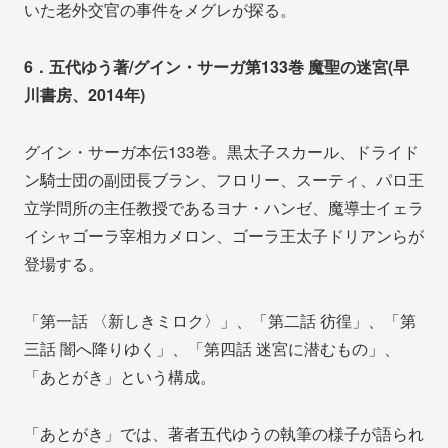
いた老外交官の事件をメグレが探る。
6．五代ゆう著/グイン・サーガ第133巻 魔聖の迷宮(早
川書房、2014年)
グイン・サーガ本伝133巻。黒太子スカール、ドライド
ン騎士団の副団長ブラン、フロリー、スーティ、パロ王
立学問所の主任教授であるヨナ・ハンゼ、魔導士イェラ
イシャゴーラ宰相カメロン、ゴーラ王太子ドリアンらが
登場する。
「第一話 〈新しきミロク〉」、「第二話 彷徨」、「第
三話 闇へ降りゆく」、「第四話 迷宮に潜むもの」、
「あとがき」という構成。
「あとがき」では、著者五代ゆうの執筆の様子が語られ