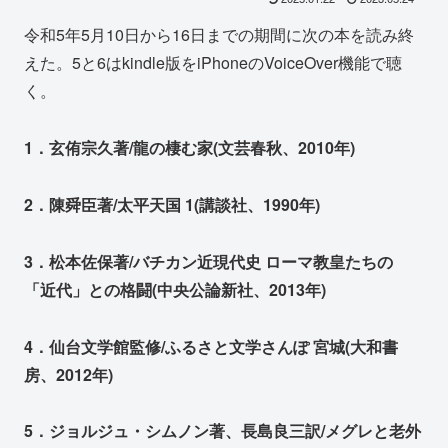
令和5年5月10日から16日までの期間に次の本を読み終
えた。5と6はkindle版をiPhoneのVoiceOver機能で聴
く。
1．玄侑宗久著/龍の棲む家(文芸春秋、2010年)
2．陳舜臣著/太平天国 1(講談社、1990年)
3．松本佐保著/バチカン近現代史 ローマ教皇たちの
「近代」との格闘(中央公論新社、2013年)
4．仙台文学館監修/ふるさと文学さんぽ 宮城(大和書
房、2012年)
5．ジョルジュ・シムノン著、長島良三訳/メグレと老外