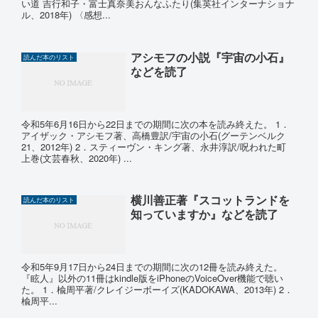
い道 吉行和子・富士真奈美おんなふたり(集英社インターナショナ
ル、2018年) 〈感想...
アシモフの小説『宇宙の小石』
読んだ本のリスト
などを読了
令和5年6月16日から22日までの期間に次の本を読み終えた。 1．
アイザック・アシモフ著、高橋豊訳/宇宙の小石(グーテンベルク
21、2012年) 2．スティーヴン・キング著、永井淳訳/呪われた町
上巻(文芸春秋、2020年) ...
横川善正著『スコットランドを
読んだ本のリスト
知っていますか』などを読了
令和5年9月17日から24日までの期間に次の12冊を読み終えた。
『眩人』以外の11冊はkindle版をiPhoneのVoiceOver機能で聴い
た。 1．楡周平著/クレイジーボーイズ(KADOKAWA、2013年) 2．
楡周平...