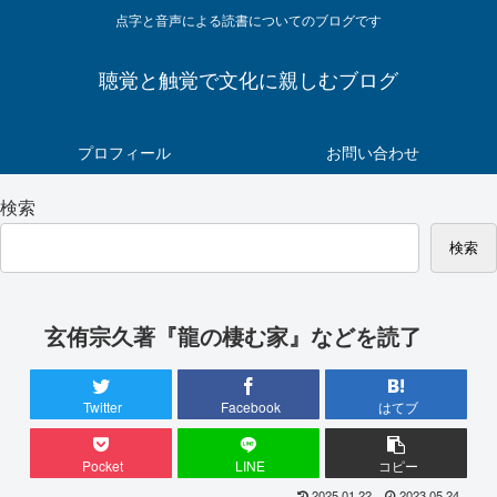
点字と音声による読書についてのブログです
聴覚と触覚で文化に親しむブログ
プロフィール
お問い合わせ
検索
検索
玄侑宗久著『龍の棲む家』などを読了
Twitter
Facebook
はてブ
Pocket
LINE
コピー
2025.01.22
2023.05.24