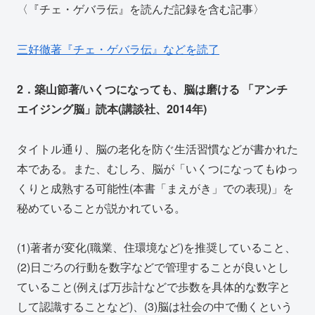
〈『チェ・ゲバラ伝』を読んだ記録を含む記事〉
三好徹著『チェ・ゲバラ伝』などを読了
2．築山節著/いくつになっても、脳は磨ける 「アンチ
エイジング脳」読本(講談社、2014年)
タイトル通り、脳の老化を防ぐ生活習慣などが書かれた
本である。また、むしろ、脳が「いくつになってもゆっ
くりと成熟する可能性(本書「まえがき」での表現)」を
秘めていることが説かれている。
(1)著者が変化(職業、住環境など)を推奨していること、
(2)日ごろの行動を数字などで管理することが良いとし
ていること(例えば万歩計などで歩数を具体的な数字と
して認識することなど)、(3)脳は社会の中で働くという