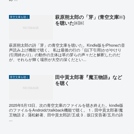
萩原朔太郎の「芽」(青空文庫￼)
青空文庫を聴く
を聴いた￼￼
萩原朔太郎の詩「芽」の青空文庫を聴いた。Kindle版をiPhoneの音
声読み上げ機能で聴く。 私は最後の行の「(以下引用)かがやけり
(引用終わり)」の動作の主体は草の芽らの声々だと解釈したのだ
が、それらが輝く場所が大空の深くだとい...
田中貢太郎著『魔王物語』など
青空文庫を聴く
を聴く
2025年5月13日、次の青空文庫のファイルを聴き終えた。kindle版
のファイルをAndroidのtalkback機能で聴く。 1．田中貢太郎著/魔
王物語 2．蒲松齢著、田中貢太郎訳/王成 3．坂口安吾著/五月の詩
...