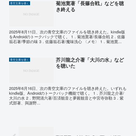
菊池寛著「長篠合戦」などを聴
青空文庫を聴く
き終える
2025年8月11日、次の青空文庫のファイルを聴き終えた。kindle版
をAndroidのトークバックで聴く。 1．菊池寛著/長篠合戦 2．佐藤
垢石著/季節の味 3．佐藤垢石著/魔味洗心 〈メモ〉 1．菊池寛...
芥川龍之介著「大川の水」など
青空文庫を聴く
を聴いた
2025年6月16日、次の青空文庫のファイルを聴き終えた。いずれも
kindle版、Androidのトークバック機能で聴く。 1．芥川龍之介著/
大川の水 2．野間清六著/百済観音と夢殿観音と中宮寺弥勒 3．紫
式部著、與謝野...