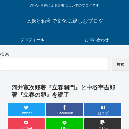
点字と音声による読書についてのブログです
聴覚と触覚で文化に親しむブログ
プロフィール
お問い合わせ
検索
検索
河井寛次郎著『立春開門』と中谷宇吉郎
著『立春の卵』を読了
Twitter
Facebook
はてブ
Pocket
LINE
コピー