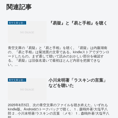
関連記事
『易疑』と『易と手相』を聴く
青空文庫を聴く
青空文庫の『易疑』と『易と手相』を聴く。『易疑』は内藤湖南
の、『易と手相』は菊池寛の文章である。kindleストアでダウンロ
ードしたもの。まず通して聴いて読みのおかしい部分を確認す
る。『易疑』は旧仮名遣いで最初ほとんど内容を把握できな
い。...
小川未明著「ラスキンの言葉」
青空文庫を聴く
などを聴いた
2025年8月5日、次の青空文庫のファイルを聴き終えた。いずれも
kindle版。Androidのトークバックで聴く。 1．森鴎外著/大塩平八
郎 2．小川未明著/ラスキンの言葉 〈メモ〉 1．森鴎外著/大塩平八
郎 ...