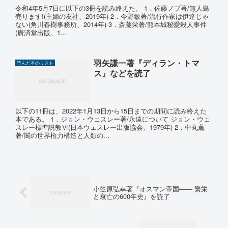
令和4年5月7日に以下の3冊を読み終えた。 1．佐藤ノブ著/無人島
売ります!(主婦の友社、2019年) 2．今野敏著/流行作家は伊達じゃ
ない(角川春樹事務所、2014年) 3．斎藤栄著/熊本城秘愛殺人事件
(廣済堂出版、1...
羽矢謙一著『ディラン・トマ
読んだ本のリスト
ス』などを読了
以下の11冊は、2022年1月13日から15日までの期間に読み終えた
本である。 1．ジョン・ウェスレー著/永遠について ジョン・ウェ
スレー標準説教Ⅵ(日本ウェスレー出版協会、1979年) 2．中丸薫
著/闇の世界権力構造と人類の...
小笠原弘幸著『オスマン帝国―― 繁栄
と衰亡の600年史』を読了