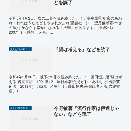
どを読了
令和5年1月2日、次の二冊を読み終えた。 1．室生犀星著/蜜のあわ
れ・われはうたえどもやぶれかぶれ(講談社、) 2．望月俊孝著/幸せ
の法則 かならず幸せになれる「法則」があります。(中経出版、
2007年) 〈感想、メモ〉...
『腸は考える』などを読了
読んだ本のリスト
令和4年5月30日、以下の2冊を読み終えた。 1．藤田恒夫著/腸は考
える(岩波書店、1991年) 2．眉村卓著/たそがれ・あやしげ(出版芸
術者、2013年) 〈感想、メモ〉 1．藤田恒夫著/腸は考える(岩波書
店、1...
今野敏著『流行作家は伊達じゃ
読んだ本のリスト
ない』などを読了