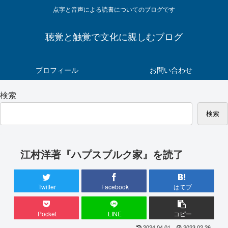
点字と音声による読書についてのブログです
聴覚と触覚で文化に親しむブログ
プロフィール
お問い合わせ
検索
検索
江村洋著『ハプスブルク家』を読了
Twitter
Facebook
はてブ
Pocket
LINE
コピー
2024.04.01
2023.02.26