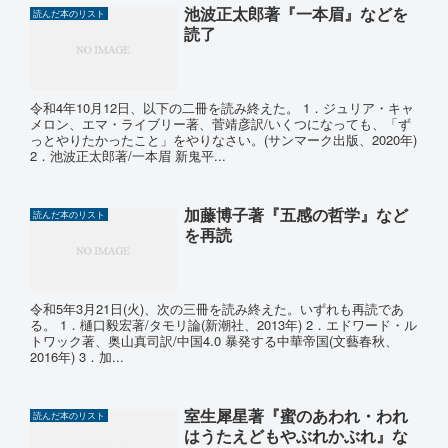
池波正太郎著『一本眉』などを
読んだ本のリスト
読了
令和4年10月12日、以下の二冊を読み終えた。 1．ジュリア・キャ
メロン、エマ・ライブリー著、菅靖彦訳/いくつになっても、「ず
っとやりたかったこと」をやりなさい。(サンマーク出版、2020年)
2．池波正太郎著/一本眉 新鬼平...
加藤博子著『五感の哲学』など
読んだ本のリスト
を再読
令和5年3月21日(火)、次の三冊を読み終えた。いずれも再読であ
る。 1．樋口毅宏著/タモリ論(新潮社、2013年) 2．エドワード・ル
トワック著、奥山真司訳/中国4.0 暴発する中華帝国(文藝春秋、
2016年) 3．加...
室生犀星著『蜜のあわれ・われ
読んだ本のリスト
はうたえどもやぶれかぶれ』な