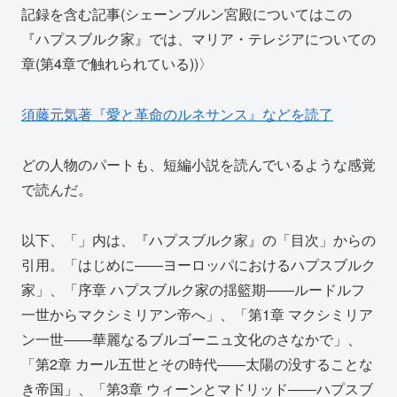
記録を含む記事(シェーンブルン宮殿についてはこの
『ハプスブルク家』では、マリア・テレジアについての
章(第4章で触れられている))〉
須藤元気著『愛と革命のルネサンス』などを読了
どの人物のパートも、短編小説を読んでいるような感覚
で読んだ。
以下、「」内は、『ハプスブルク家』の「目次」からの
引用。「はじめに――ヨーロッパにおけるハプスブルク
家」、「序章 ハプスブルク家の揺籃期――ルードルフ
一世からマクシミリアン帝へ」、「第1章 マクシミリア
ン一世――華麗なるブルゴーニュ文化のさなかで」、
「第2章 カール五世とその時代――太陽の没することな
き帝国」、「第3章 ウィーンとマドリッド――ハプスブ