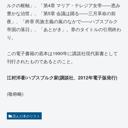
ルクの枢軸」、「第4章 マリア・テレジア女帝――恵み
豊かな治世」、「第5章 会議は踊る――三月革命の前
夜」、「終章 民族主義の嵐のなかで――ハプスブルク
帝国の落日」、「あとがき」。章のタイトルの引用終わ
り。
この電子書籍の底本は1990年に講談社現代新書として
刊行されたものであるとのこと。
江村洋著/ハプスブルク家(講談社、2012年電子版発行)
(敬称略)
読んだ本のリスト