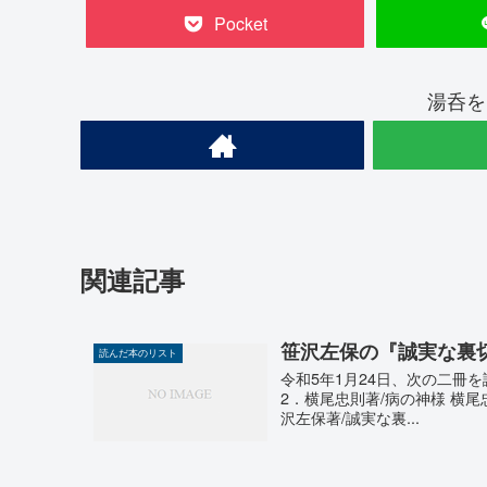
Pocket
湯呑を
関連記事
笹沢左保の『誠実な裏
読んだ本のリスト
令和5年1月24日、次の二冊を
2．横尾忠則著/病の神様 横尾
沢左保著/誠実な裏...