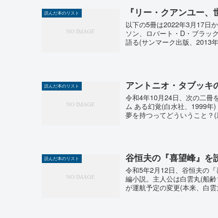
『リー・クアンユー、
読んだ本のリスト
以下の5冊は2022年3月17
ソン、ロバート・D・ブラッ
語る(サンマーク出版、2013年、
アントニオ・タブッキ
読んだ本のリスト
令和4年10月24日、次の二
ム ある幻覚(白水社、1999
夢を持つってどういうこと？(新.
谷恒夫の『喜望峰』を
読んだ本のリスト
令和5年2月12日、谷恒夫の『喜望
編小説。主人公は白雲丸(船齢
が運航予定の変更(本来、白雲丸