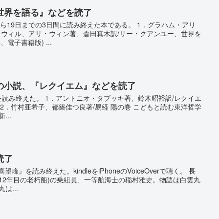
世界を語る』などを読了
日から19日までの3日間に読み終えた本である。 1．グラハム・アリ
クウィル、アリ・ウィン著、倉田真木訳/リー・クアンユー、世界を
電子書籍版) ...
の小説、『レクイエム』などを読了
冊を読み終えた。 1．アントニオ・タブッキ著、鈴木昭裕訳/レクイエ
年) 2．竹村亜希子、都築佳つ良著/易経 陽の巻 こどもと読む東洋哲学
..
読了
峰』を読み終えた。kindleをiPhoneのVoiceOverで聴く。 長
12年目の老朽船)の乗組員、一等航海士の稲村雅史。物語は白雲丸
は...