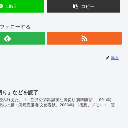
LINE
コピー
フォローする
湯呑
切り』などを読了
読み終えた。 1．笹沢左保著/誠実な裏切り(徳間書店、1991年)
忠則の超・病気克服術(文藝春秋、2006年) 〈感想、メモ〉 1．笹