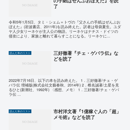
の手紙はぜんぶおぼえた』を読
了
令和5年1月5日、タミ・シェム＝トヴの『父さんの手紙はぜんぶお
ぼえた』(岩波書店、2011年)を読み終えた。訳者は母袋夏生。ユダ
ヤ人少女リーネケが主人公の物語。リーネケはナチス・ドイツの
侵攻により、家族と離れて暮らすことになる。リーネケに...
三好徹著『チェ・ゲバラ伝』な
読んだ本のリスト
どを読了
2022年7月16日、以下の本を読み終えた。 1．三好徹著/チェ・ゲ
バラ伝 増補版(株式会社文藝春秋、2014年) 2．椎名誠著/土星を見
るひと(新潮社、1992年) 〈感想、メモ〉 1．三好徹著/チェ・ゲバ
ラ伝 ...
市村洋文著『1億稼ぐ人の「超」
読んだ本のリスト
メモ術』などを読了