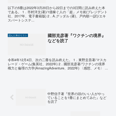
以下の5冊は2022年3月20日から22日までの3日間に読み終えた本
である。 1．市村洋文(著)/1億稼ぐ人の「超」メモ術(プレジデント
社、2017年、電子書籍版) 2．A.グッダル (著)、戸内順一(訳)/エキ
スパートシステ...
國部克彦著『ワクチンの境界』
読んだ本のリスト
などを読了
令和4年12月4日、次の二冊を読み終えた。 1．東野圭吾著/マスカ
レード・ゲーム(集英社、2022年) 2．國部克彦著/ワクチンの境界
権力と倫理の力学(AmazingAdventure、2022年) 〈感想、メモ〉 ...
中野信子著『世界の頭のいい人がやっ
ていることを1冊にまとめてみた』など
を読了