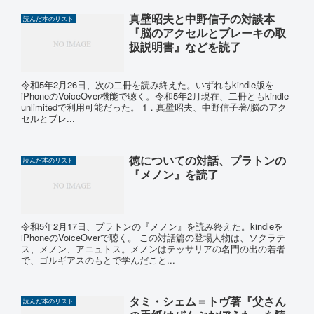
真壁昭夫と中野信子の対談本
読んだ本のリスト
『脳のアクセルとブレーキの取
扱説明書』などを読了
令和5年2月26日、次の二冊を読み終えた。いずれもkindle版を
iPhoneのVoiceOver機能で聴く。令和5年2月現在、二冊ともkindle
unlimitedで利用可能だった。 1．真壁昭夫、中野信子著/脳のアク
セルとブレ...
徳についての対話、プラトンの
読んだ本のリスト
『メノン』を読了
令和5年2月17日、プラトンの『メノン』を読み終えた。kindleを
iPhoneのVoiceOverで聴く。 この対話篇の登場人物は、ソクラテ
ス、メノン、アニュトス。メノンはテッサリアの名門の出の若者
で、ゴルギアスのもとで学んだこと...
タミ・シェム＝トヴ著『父さん
読んだ本のリスト