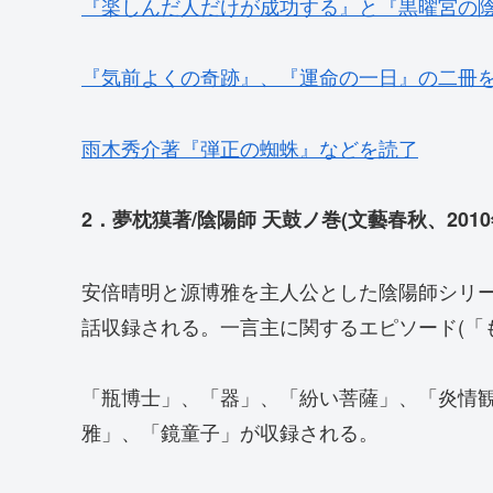
『楽しんだ人だけが成功する』と『黒曜宮の
『気前よくの奇跡』、『運命の一日』の二冊
雨木秀介著『弾正の蜘蛛』などを読了
2．夢枕獏著/陰陽師 天鼓ノ巻(文藝春秋、2010
安倍晴明と源博雅を主人公とした陰陽師シリ
話収録される。一言主に関するエピソード(「
「瓶博士」、「器」、「紛い菩薩」、「炎情
雅」、「鏡童子」が収録される。