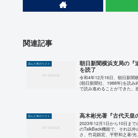
関連記事
朝日新聞横浜支局の『追
読んだ本のリスト
を読了
令和4年12月16日、朝日新
(朝日新聞社、1988年)を
で読み進めることができた。政
高木彬光著『古代天皇
読んだ本のリスト
2023年12月1日から10日
のTalkBack機能で、それ以
さ、竹花顕宏、平野和之著/光..