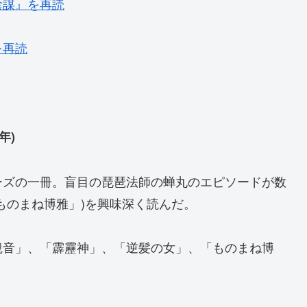
陰謀』を再読
を再読
年)
ーズの一冊。盲目の琵琶法師の蝉丸のエピソードが数
ものまね博雅」)を興味深く読んだ。
観音」、「霹靂神」、「逆髪の女」、「ものまね博