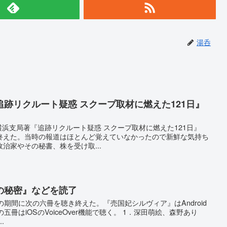
湯呑
跡リクルート疑惑 スクープ取材に燃えた121日』
聞横浜支局著『追跡リクルート疑惑 スクープ取材に燃えた121日』
読み終えた。当時の報道はほとんど覚えていなかったので新鮮な気持ち
治家やその秘書、株を受け取...
の秘密』などを読了
までの期間に次の六冊を聴き終えた。『売国妃シルヴィア』はAndroid
外の五冊はiOSのVoiceOver機能で聴く。 1．深田萌絵、森野あり
.