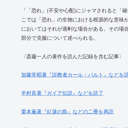
「「恐れ」(不安や心配)にジャマされると「
こでは「恐れ」の生物における根源的な意味
においてはそれが過剰な場合がある。その場
部分で克服について述べられる。
〈斎藤一人の著作を読んだ記録を含む記事〉
加藤常昭著『説教者カール・バルト』などを
半村良著『ガイア伝説』などを読了
栗本薫著『紅蓮の島』などの二冊を再読