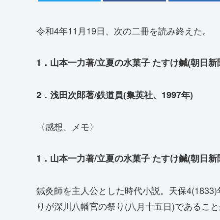
令和4年11月19日、次の二冊を読み終えた。
1．山本一力著/立夏の水菓子 たすけ鍼(朝日新聞
2．浅田次郎著/鉄道員(集英社、1997年)
〈感想、メモ〉
1．山本一力著/立夏の水菓子 たすけ鍼(朝日新聞
鍼灸師を主人公とした時代小説。天保4(183
りが深川八幡宮の祭り(八月十五日)であること