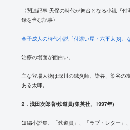
〈関連記事 天保の時代が舞台となる小説『付添
録を含む記事〉
金子成人の時代小説『付添い屋・六平太[8]』
治療の場面が面白い。
主な登場人物は深川の鍼灸師、染谷、染谷の
ある太郎。
2．浅田次郎著/鉄道員(集英社、1997年)
短編小説集。「鉄道員」、「ラブ・レター」