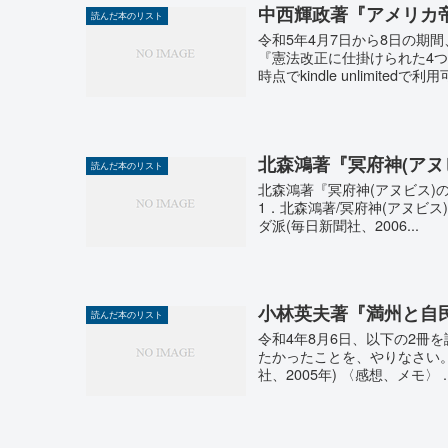
中西輝政著『アメリカ
読んだ本のリスト
令和5年4月7日から8日の期間、
『憲法改正に仕掛けられた4つ
時点でkindle unlimitedで利用可
北森鴻著『冥府神(アヌ
読んだ本のリスト
北森鴻著『冥府神(アヌビス)
1．北森鴻著/冥府神(アヌビス
ダ派(毎日新聞社、2006...
小林英夫著『満州と自
読んだ本のリスト
令和4年8月6日、以下の2冊
たかったことを、やりなさい。(
社、2005年) 〈感想、メモ〉 ..