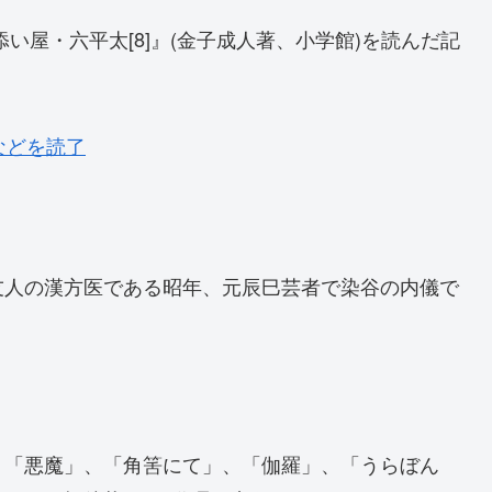
い屋・六平太[8]』(金子成人著、小学館)を読んだ記
などを読了
友人の漢方医である昭年、元辰巳芸者で染谷の内儀で
、「悪魔」、「角筈にて」、「伽羅」、「うらぼん