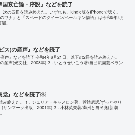
帝国衰亡論・序説』などを読了
次の四冊を読み終えた。いずれも、kindle版をiPhoneで聴く。
のワナ』と『スペードのクイーン/ベールキン物語』は令和5年4月
能...
ビス)の産声』などを読了
の産声』などを読了 令和4年6月21日、以下の2冊を読み終えた。
)の産声(光文社、2008年) 2．いとうせいこう著/自己流園芸ベラン
民党』などを読了￼
を読み終えた。 1．ジュリア・キャメロン著、菅靖彦訳/ずっとやり
サンマーク出版、2001年) 2．小林英夫著/満州と自民党(新潮
.