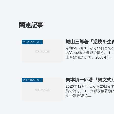
関連記事
城山三郎著『逆境を生
読んだ本のリスト
令和5年7月8日から14日までの
のVoiceOver機能で聴く
上巻(東京創元社、2006年)...
栗本慎一郎著『縄文式
読んだ本のリスト
2023年12月11日から20日まで
能で聴く。 1．金嶽宗信著/持
黄小娥著/易入...