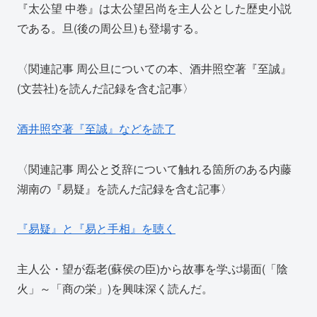
『太公望 中巻』は太公望呂尚を主人公とした歴史小説
である。旦(後の周公旦)も登場する。
〈関連記事 周公旦についての本、酒井照空著『至誠』
(文芸社)を読んだ記録を含む記事〉
酒井照空著『至誠』などを読了
〈関連記事 周公と爻辞について触れる箇所のある内藤
湖南の『易疑』を読んだ記録を含む記事〉
『易疑』と『易と手相』を聴く
主人公・望が磊老(蘇侯の臣)から故事を学ぶ場面(「陰
火」～「商の栄」)を興味深く読んだ。