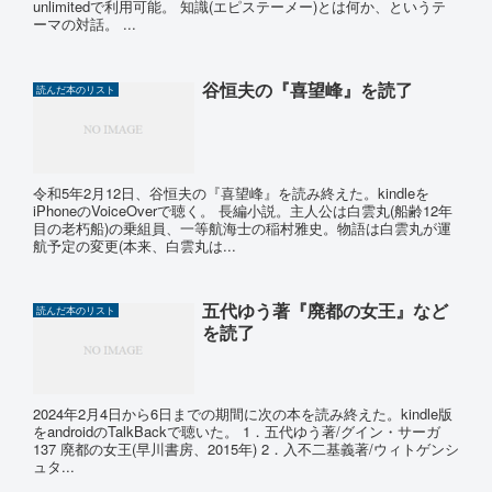
unlimitedで利用可能。 知識(エピステーメー)とは何か、というテ
ーマの対話。 ...
谷恒夫の『喜望峰』を読了
読んだ本のリスト
令和5年2月12日、谷恒夫の『喜望峰』を読み終えた。kindleを
iPhoneのVoiceOverで聴く。 長編小説。主人公は白雲丸(船齢12年
目の老朽船)の乗組員、一等航海士の稲村雅史。物語は白雲丸が運
航予定の変更(本来、白雲丸は...
五代ゆう著『廃都の女王』など
読んだ本のリスト
を読了
2024年2月4日から6日までの期間に次の本を読み終えた。kindle版
をandroidのTalkBackで聴いた。 1．五代ゆう著/グイン・サーガ
137 廃都の女王(早川書房、2015年) 2．入不二基義著/ウィトゲンシ
ュタ...