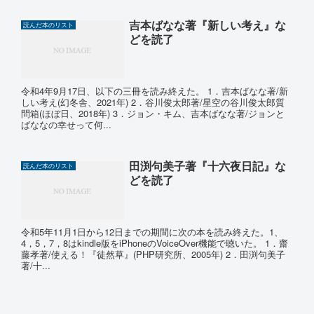
吉本ばなな著『新しい考え』な
読んだ本のリスト
どを読了
令和4年9月17日、以下の三冊を読み終えた。 1．吉本ばなな著/新
しい考え(幻冬舎、2021年) 2．谷川俊太郎著/星空の谷川俊太郎質
問箱(ほぼ日、2018年) 3．ジョン・キム、吉本ばなな著/ジョンと
ばななの幸せって何...
田渕句美子著『十六夜日記』な
読んだ本のリスト
どを読了
令和5年11月1日から12日までの期間に次の本を読み終えた。1、
4，5，7，8はkindle版をiPhoneのVoiceOver機能で聴いた。 1．齋
藤孝著/使える！『徒然草』(PHP研究所、2005年) 2．田渕句美子
著/十...