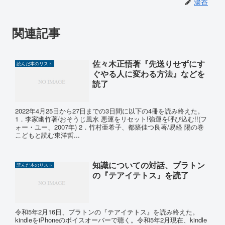
湯呑
関連記事
佐々木正悟著『先送りせずにす
読んだ本のリスト
ぐやる人に変わる方法』などを
読了
2022年4月25日から27日までの3日間に以下の4冊を読み終えた。
1．李家幽竹著/おそうじ風水 悪運をリセット!強運を呼び込む!!(フ
ォー・ユー、2007年) 2．竹村亜希子、都築佳つ良著/易経 陽の巻
こどもと読む東洋哲...
知識についての対話、プラトン
読んだ本のリスト
の『テアイテトス』を読了
令和5年2月16日、プラトンの『テアイテトス』を読み終えた。
kindleをiPhoneのボイスオーバーで聴く。令和5年2月現在、kindle