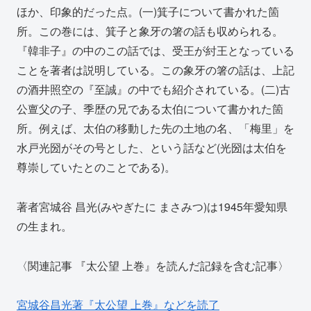
ほか、印象的だった点。(一)箕子について書かれた箇
所。この巻には、箕子と象牙の箸の話も収められる。
『韓非子』の中のこの話では、受王が紂王となっている
ことを著者は説明している。この象牙の箸の話は、上記
の酒井照空の『至誠』の中でも紹介されている。(二)古
公亶父の子、季歴の兄である太伯について書かれた箇
所。例えば、太伯の移動した先の土地の名、「梅里」を
水戸光圀がその号とした、という話など(光圀は太伯を
尊崇していたとのことである)。
著者宮城谷 昌光(みやぎたに まさみつ)は1945年愛知県
の生まれ。
〈関連記事 『太公望 上巻』を読んだ記録を含む記事〉
宮城谷昌光著『太公望 上巻』などを読了