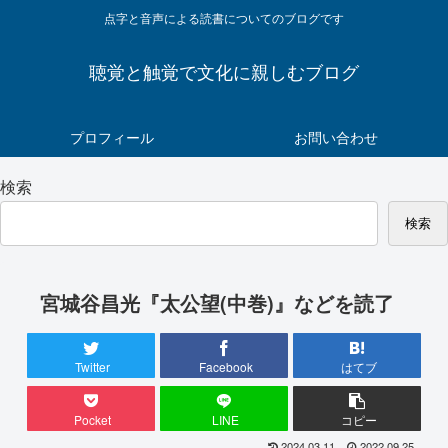
点字と音声による読書についてのブログです
聴覚と触覚で文化に親しむブログ
プロフィール
お問い合わせ
検索
検索
宮城谷昌光『太公望(中巻)』などを読了
Twitter
Facebook
はてブ
Pocket
LINE
コピー
2024.03.11
2022.09.25