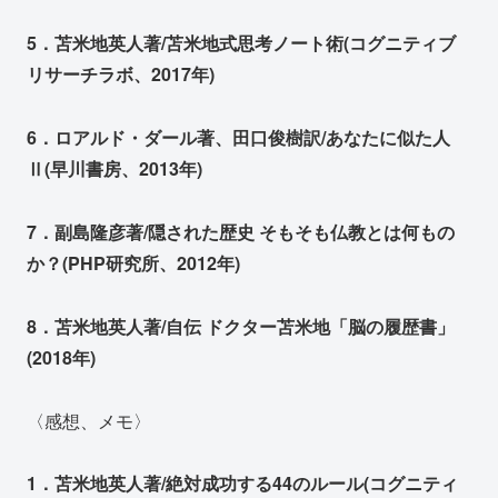
5．苫米地英人著/苫米地式思考ノート術(コグニティブ
リサーチラボ、2017年)
6．ロアルド・ダール著、田口俊樹訳/あなたに似た人
Ⅱ(早川書房、2013年)
7．副島隆彦著/隠された歴史 そもそも仏教とは何もの
か？(PHP研究所、2012年)
8．苫米地英人著/自伝 ドクター苫米地「脳の履歴書」
(2018年)
〈感想、メモ〉
1．苫米地英人著/絶対成功する44のルール(コグニティ