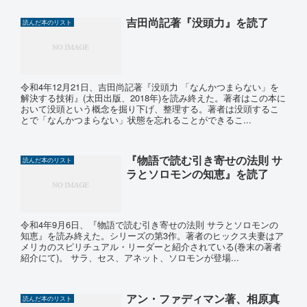
吉田尚記著『没頭力』を読了
読んだ本のリスト
令和4年12月21日、吉田尚記著『没頭力 「なんかつまらない」を
解決する技術』(太田出版、2018年)を読み終えた。著者はこの本に
おいて没頭という概念を掘り下げ、整理する。著者は没頭するこ
とで「なんかつまらない」状態を忘れることができるこ...
『物語で読む引き寄せの法則 サ
読んだ本のリスト
ラとソロモンの知恵』を読了
令和4年9月6日、『物語で読む引き寄せの法則 サラとソロモンの
知恵』を読み終えた。シリーズの第3作。著者のヒックス夫妻はア
メリカのスピリチュアル・リーダーと紹介されている(巻末の著者
紹介にて)。 サラ、セス、アネット、ソロモンが登場...
アン・ファディマン著、相原真
読んだ本のリスト