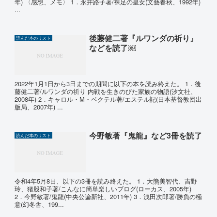
年) 〈感想、メモ〉 1．永井路子著/裸足の皇女(文藝春秋、1992年)
...
後藤健二著『ルワンダの祈り』
読んだ本のリスト
などを読了￼
2022年1月1日から3日までの期間に以下の本を読み終えた。 1．後
藤健二著/ルワンダの祈り 内戦を生きのびた家族の物語(汐文社、
2008年) 2．キャロル・M・ベクテル著/エステル記(日本基督教団出
版局、2007年) ...
今野敏著『鬼龍』など3冊を読了
読んだ本のリスト
令和4年5月8日、以下の3冊を読み終えた。 1．大熊美智代、吉野
玲、猪股和子著/こんなに簡単楽しいブログ(ローカス、2005年)
2．今野敏著/鬼龍(中央公論新社、2011年) 3．浅田次郎著/勝負の極
意(幻冬舎、199...