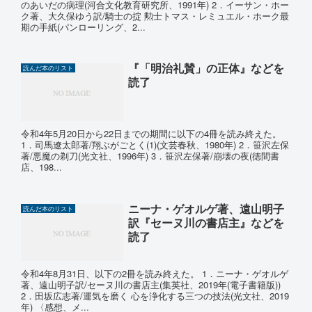
のあいだの病理(河合文化教育研究所、1991年) 2．イーサン・ホー
ク著、大久保ゆう訳/騎士の掟 勲士トマス・レミュエル・ホーク最
期の手紙(パンローリング、2...
『「明治礼賛」の正体』などを
読んだ本のリスト
読了
令和4年5月20日から22日までの期間に以下の4冊を読み終えた。
1．司馬遼太郎著/翔ぶがごとく(1)(文芸春秋、1980年) 2．笹沢左保
著/悪魔の剃刀(光文社、1996年) 3．笹沢左保著/崩壊の夜(徳間書
店、198...
ニーナ・ゲオルゲ著、遠山明子
読んだ本のリスト
訳『セーヌ川の書店主』などを
読了
令和4年8月31日、以下の2冊を読み終えた。 1．ニーナ・ゲオルゲ
著、遠山明子訳/セーヌ川の書店主(集英社、2019年(電子書籍版))
2．田坂広志著/運気を磨く 心を浄化する三つの技法(光文社、2019
年) 〈感想、メ...