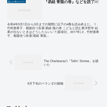
『易経 青龍の巻』などを読了￼
読んだ本のリスト
令和4年5月1日から3日までの期間に以下の4冊を読み終えた。 1．
竹村亜希子、都築佳つ良著/易経 陰の巻 こどもと読む東洋哲学 結
果が出ないときはどうしたらいい？(新泉社、2017年) 2．竹村亜希
子、都築佳つ良著/易経 青龍...
The Charlatansの「Tellin’ Stories」を聴
いた
9月下旬のベランダの植物