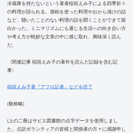
冷蔵庫を持たないという著者稲垣えみ子による四季折々
の料理が語られる。酒粕を使った料理やおから漬けの話
など、聴いたことのない料理の話を聞くことができて面
白かった。ミニマリズムにも通じる生活への向き合い方
や考え方が軽妙な文章の中に感じ取れ、興味深く読ん
だ。
〈関連記事 稲垣えみ子の著作を読んだ記録を含む記
事〉
稲垣えみ子著『アフロ記者』などを読了
(敬称略)
(上の二冊はサピエ図書館の点字データを使用しまし
た。点訳ボランティアの皆様と関係者の方々に感謝申し