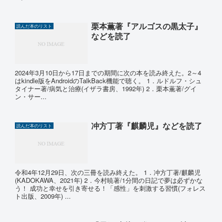
栗本薫著『アルゴスの黒太子』
読んだ本のリスト
などを読了
2024年3月10日から17日までの期間に次の本を読み終えた。2～4
はkindle版をAndroidのTalkBack機能で聴く。 1．ルドルフ・シュ
タイナー著/病気と治療(イザラ書房、1992年) 2．栗本薫著/グイ
ン・サー...
冲方丁著『麒麟児』などを読了
読んだ本のリスト
令和4年12月29日、次の三冊を読み終えた。 1．冲方丁著/麒麟児
(KADOKAWA、2021年) 2．今村暁著/1分間の日記で夢は必ずかな
う！ 成功と幸せを引き寄せる！「感性」を刺激する習慣(フォレス
ト出版、2009年) ...