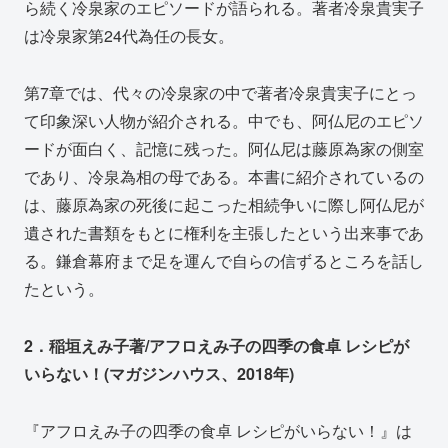
ら続く冷泉家のエピソードが語られる。著者冷泉貴実子
は冷泉家第24代為任の長女。
第7章では、代々の冷泉家の中で著者冷泉貴実子にとっ
て印象深い人物が紹介される。中でも、阿仏尼のエピソ
ードが面白く、記憶に残った。阿仏尼は藤原為家の側室
であり、冷泉為相の母である。本書に紹介されているの
は、藤原為家の死後に起こった相続争いに際し阿仏尼が
遺された書類をもとに権利を主張したという出来事であ
る。鎌倉幕府まで足を運んで自らの信ずるところを話し
たという。
2．稲垣えみ子著/アフロえみ子の四季の食卓 レシピが
いらない！(マガジンハウス、2018年)
『アフロえみ子の四季の食卓 レシピがいらない！』は