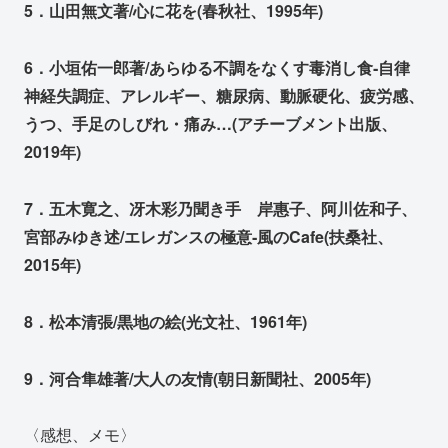
5．山田無文著/心に花を(春秋社、1995年)
6．小垣佑一郎著/あらゆる不調をなくす毒消し食‐自律
神経失調症、アレルギー、糖尿病、動脈硬化、疲労感、
うつ、手足のしびれ・痛み…(アチーブメント出版、
2019年)
7．五木寛之、冴木彩乃聞き手 岸惠子、阿川佐和子、
宮部みゆき述/エレガンスの極意‐風のCafe(扶桑社、
2015年)
8．松本清張/黒地の絵(光文社、1961年)
9．河合隼雄著/大人の友情(朝日新聞社、2005年)
〈感想、メモ〉