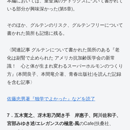
本編においては、重金属のデトックスについて書かれて
いる部分が興味深かった(第5章)。
そのほか、グルテンのリスク、グルテンフリーについて
書かれた箇所も記憶に残る。
〈関連記事 グルテンについて書かれた箇所のある『老
化は副腎で止められた アメリカ抗加齢医学会の新常
識！ 心と体が生まれ変わるスーパーホルモンのつくり
方』(本間良子、本間竜介著、青春出版社)を読んだ記録
を含む記事〉
佐藤忠男著『独学でよかった』などを読了
7．五木寛之、冴木彩乃聞き手 岸惠子、阿川佐和子、
宮部みゆき述/エレガンスの極意‐風
のCafe(扶桑社、