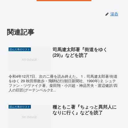
湯呑
関連記事
司馬遼太郎著『街道をゆく
読んだ本のリスト
(29)』などを読了
令和4年12月7日、次の二冊を読み終えた。 1．司馬遼太郎著/街道
をゆく 29 秋田県散歩・飛騨紀行(朝日新聞社、1990年) 2. シュテ
ファン・ツヴァイク著、柴田翔・小川超・神品芳夫・渡辺健訳/四
人の巨匠(グーテンベルク2...
種ともこ著『ちょっと異邦人に
読んだ本のリスト
なりに行く』などを読了