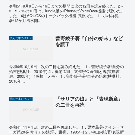
令和5年9月9日から16日までの期間に次の12冊を読み終えた。2～
3、5～12の10冊は、kindle版をiPhoneのVoiceOver機能で聴いた。
また、4はAQUOSのトークバック機能で聴いた。 1．小林祥晃
著/12か月風水開...
曽野綾子著『自分の始末』など
読んだ本のリスト
を読了
令和4年10月9日、次の二冊を読み終えた。 1．曽野綾子著/自分の
始末(扶桑社、2010年) 2．養老孟司、玄侑宗久著/脳と魂(筑摩書
房、2005年) 〈感想、メモ〉 1．曽野綾子著/自分の始末(扶桑社、
2010年...
『サリアの娘』と『表現断章』
読んだ本のリスト
の二冊を再読
令和4年11月1日、次の二冊を再読した。 1．栗本薫著/グイン・サ
ーガ第20巻 サリアの娘(早川書房、1985年) 2．中山栄暁著/表現断