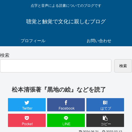
点字と音声による読書についてのブログです
聴覚と触覚で文化に親しむブログ
プロフィール
お問い合わせ
検索
検索
松本清張著『黒地の絵』などを読了
Twitter
Facebook
はてブ
Pocket
LINE
コピー
2024.06.21
2022.02.12