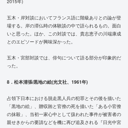
2015年)
五木・岸対談においてフランス語に階級ありとの論が登
場する。岸の滞仏時の体験談の中で語られるもの。面白
いと思った。ほか、この対談では、貴志恵子の川端康成
とのエピソードが興味深かった。
五木・宮部対談では、俳句について語る部分が印象的だ
った。
8．松本清張/黒地の絵(光文社、1961年)
占領下日本における脱走黒人兵の犯罪とその後を描いた
「黒地の絵」、贈収賄と官僚の死を描いた「ある小官僚
の抹殺」、当初一家心中として扱われた事件が被害者の
親せきからの要請などを機に再び追及される『日光中宮