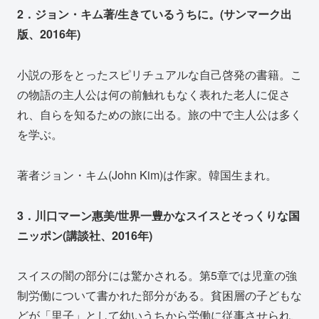
2．ジョン・キム著/生きているうちに。(サンマーク出
版、2016年)
小説の形をとったスピリチュアルな自己啓発の書籍。こ
の物語の主人公は何の前触れもなく表れた老人に促さ
れ、自らを知るための旅に出る。旅の中で主人公は多く
を学ぶ。
著者ジョン・キム(John Kim)は作家。韓国生まれ。
3．川口マーン惠美/世界一豊かなスイスとそっくりな国
ニッポン(講談社、2016年)
スイスの闇の部分には驚かされる。第5章では児童の強
制労働について書かれた部分がある。貧困層の子どもな
どが「里子」として幼いうちから労働に従事させられ、