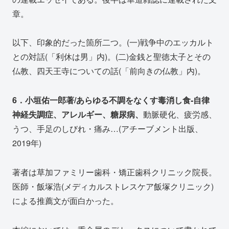
章。
以下、印象的だった箇所二つ。(一)戦争中のエッカルト
との対話(「利休は男」内)。(二)金銭と聖徳太子とその
仏教、四天王寺についての話(「前向きの仏教」内)。
6．小垣佑一郎著/あらゆる不調をなくす毒消し食‐自律
神経失調症、アレルギー、糖尿病、
動脈硬化、疲労感、
うつ、手足のしびれ・痛み…(アチーブメント出版、
2019年)
著者は草加ファミリー歯科・矯正歯科クリニック院長。
医師・飯塚浩(メディカルストレスケア飯塚クリニック)
による推薦文が面白かった。