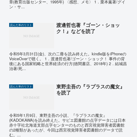
章(教育出版センター、1995年) 〈感想、メモ〉 1．栗本薫著/グイ
ン・サ...
渡邊哲也著『ゴーン・ショッ
読んだ本のリスト
ク！』などを読了
令和5年3月31日(金)、次の二冊を読み終えた。kindle版をiPhoneの
VoiceOverで聴く。 1．渡邊哲也著/ゴーン・ショック！ 事件の背
後にある国家戦略と世界経済の行方(徳間書店、2018年) 2．結城昌
治著/死...
東野圭吾の『ラプラスの魔女』
読んだ本のリスト
を読了
令和5年1月9日、東野圭吾の小説、『ラプラスの魔女』
(KADOKAWA)を読み終えた。サピエ図書館の点字データには日本
赤十字社北海道支部点字センターのものと西宮視覚障害者図書館
の2種類があったが、今回は西宮視覚障害者図書館のデータで読
む。...