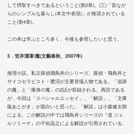
して摂取すべきであるということ(第2章)。(三)「昔なが
らのシンプルな暮らし(本文中表現)」が推奨されている
こと(第4章)。
この本は学ぶところ多く、今後も参照したいと思う。
3．笠井潔著/魔(文藝春秋、2007年)
推理小説。私立探偵飛鳥井のシリーズ。探偵・飛鳥井と
サイコセラピスト・鷺沼が主要登場人物である。「追跡
の魔」と「痩身の魔」の2話が収録される。再読である
が、今回は「スペシャルエッセイ」、「解説」、「文庫
版あとがき」が面白いと思った。「解説」は小森健太朗
による。この解説の中では飛鳥井シリーズの『道 ジェ
ルソミーナ』の千街晶之による解説が引用されている。