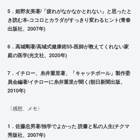
5．姫野友美著/「疲れがなかなかとれない」と思ったと
き読む本‐ココロとカラダがすっきり変わるヒント(青春
出版社、2007年)
6．高城剛著/高城式健康術55‐医師が教えてくれない家
庭の医学(光文社、2020年)
7．イチロー、糸井重里著、「キャッチボール」製作委
員会編著/イチローに糸井重里が聞く(朝日新聞出版、
2010年)
〈感想、メモ〉
1．佐藤忠男著/独学でよかった 読書と私の人生(チクマ
秀版社、2007年)