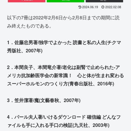
2024.06.19
2022.02.08
以下の7冊は2022年2月6日から2月8日までの期間に読
み終えたものである。
1．佐藤忠男著/独学でよかった 読書と私の人生(チクマ
秀版社、2007年)
2．本間良子、本間竜介著/老化は副腎で止められた‐ア
メリカ抗加齢医学会の新常識！ 心と体が生まれ変わる
スーパーホルモンのつくり方(青春出版社、2016年)
3．笠井潔著/魔(文藝春秋、2007年)
4．パール夫人著/いけるダウンロード 確信編 どんなフ
ァイルも手に入れる手口の検証(九天社、2003年)