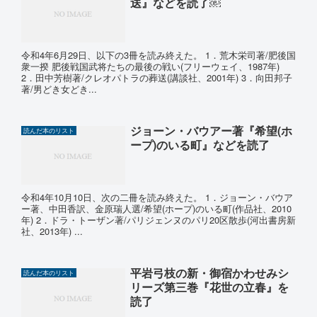
送』などを読了￼
令和4年6月29日、以下の3冊を読み終えた。 1．荒木栄司著/肥後国
衆一揆 肥後戦国武将たちの最後の戦い(フリーウェイ、1987年)
2．田中芳樹著/クレオパトラの葬送(講談社、2001年) 3．向田邦子
著/男どき女どき...
ジョーン・バウアー著『希望(ホ
読んだ本のリスト
ープ)のいる町』などを読了
令和4年10月10日、次の二冊を読み終えた。 1．ジョーン・バウア
ー著、中田香訳、金原瑞人選/希望(ホープ)のいる町(作品社、2010
年) 2．ドラ・トーザン著/パリジェンヌのパリ20区散歩(河出書房新
社、2013年) ...
平岩弓枝の新・御宿かわせみシ
読んだ本のリスト
リーズ第三巻『花世の立春』を
読了