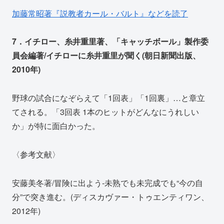
加藤常昭著『説教者カール・バルト』などを読了
7．イチロー、糸井重里著、「キャッチボール」製作委
員会編著/イチローに糸井重里が聞く(朝日新聞出版、
2010年)
野球の試合になぞらえて「1回表」「1回裏」…と章立
てされる。「3回表 1本のヒットがどんなにうれしい
か」が特に面白かった。
〈参考文献〉
安藤美冬著/冒険に出よう‐未熟でも未完成でも“今の自
分”で突き進む。(ディスカヴァー・トゥエンティワン、
2012年)