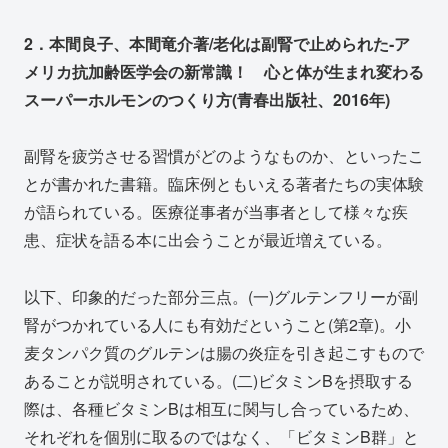
2．本間良子、本間竜介著/老化は副腎で止められた‐ア
メリカ抗加齢医学会の新常識！ 心と体が生まれ変わる
スーパーホルモンのつくり方(青春出版社、2016年)
副腎を疲労させる習慣がどのようなものか、といったこ
とが書かれた書籍。臨床例ともいえる著者たちの実体験
が語られている。医療従事者が当事者として様々な疾
患、症状を語る本に出会うことが最近増えている。
以下、印象的だった部分三点。(一)グルテンフリーが副
腎がつかれている人にも有効だということ(第2章)。小
麦タンパク質のグルテンは腸の炎症を引き起こすもので
あることが説明されている。(二)ビタミンBを摂取する
際は、各種ビタミンBは相互に関与し合っているため、
それぞれを個別に取るのではなく、「ビタミンB群」と