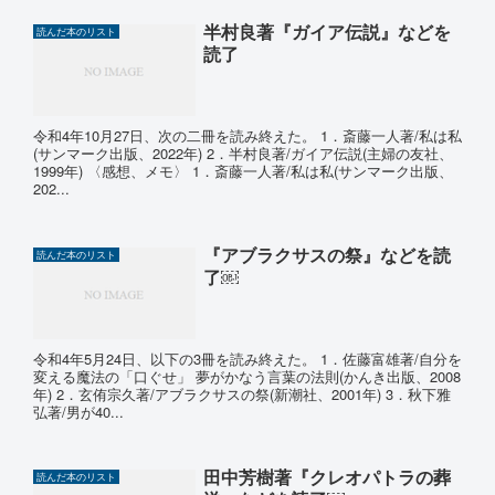
半村良著『ガイア伝説』などを
読んだ本のリスト
読了
令和4年10月27日、次の二冊を読み終えた。 1．斎藤一人著/私は私
(サンマーク出版、2022年) 2．半村良著/ガイア伝説(主婦の友社、
1999年) 〈感想、メモ〉 1．斎藤一人著/私は私(サンマーク出版、
202...
『アブラクサスの祭』などを読
読んだ本のリスト
了￼
令和4年5月24日、以下の3冊を読み終えた。 1．佐藤富雄著/自分を
変える魔法の「口ぐせ」 夢がかなう言葉の法則(かんき出版、2008
年) 2．玄侑宗久著/アブラクサスの祭(新潮社、2001年) 3．秋下雅
弘著/男が40...
田中芳樹著『クレオパトラの葬
読んだ本のリスト