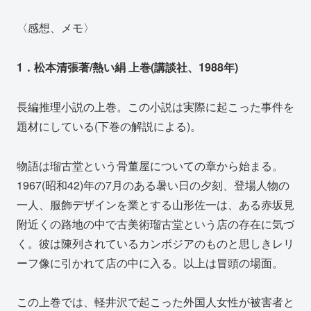
〈感想、メモ〉
1．松本清張著/熱い絹 上巻(講談社、1988年)
長編推理小説の上巻。この小説は実際に起こった事件を
題材にしている(下巻の解説による)。
物語は瑠古堂という骨董屋についての章から始まる。
1967(昭和42)年の7月のある暑い日の夕刻、登場人物の
一人、服飾デザインを業とする山形佐一は、ある赤坂見
附近くの路地の中で古美術瑠古堂という店の存在に気づ
く。彼は陳列されているカンボジアのものと思しきレリ
ーフ像に引かれて店の中に入る。以上は冒頭の場面。
この上巻では、軽井沢で起こった外国人女性が被害者と