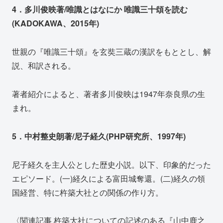
4．多川俊映著/唯識とはなにか 唯識三十頌を読む
(KADOKAWA、2015年)
世親の『唯識三十頌』を玄奘三蔵の漢訳をもととし、解
説、和訳される。
著者紹介によると、著者多川俊映は1947年奈良県の生
まれ。
5．中村整史朗著/尼子経久(PHP研究所、1997年)
尼子経久を主人公とした歴史小説。以下、印象的だった
エピソード。(一)経久による富田城奪還。(二)経久の領
国経営、特に杵築大社との関係の作り方。
〈関連記事 杵築大社についての記述のある『山中鹿之