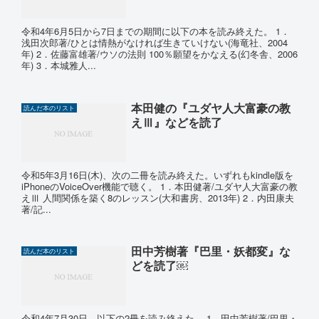
令和4年6月5日から7日までの期間に以下の本を読み終えた。 1．
浅田次郎著/ひとは情熱がなければ生きていけない(海竜社、2004
年) 2．佐藤富雄著/ウソの法則 100％願望をかなえる(幻冬舎、2006
年) 3．本城雅人...
本田健の『ユダヤ人大富豪の教
読んだ本のリスト
えⅢ』などを読了
令和5年3月16日(木)、次の二冊を読み終えた。いずれもkindle版を
iPhoneのVoiceOver機能で聴く。 1．本田健著/ユダヤ人大富豪の教
えⅢ 人間関係を築く8のレッスン(大和書房、2013年) 2．内田康夫
著/記...
田中芳樹著『巴里・妖都変』な
読んだ本のリスト
どを読了￼
令和4年7月30日、以下の2冊を読み終えた。 1．田中芳樹著/巴里・