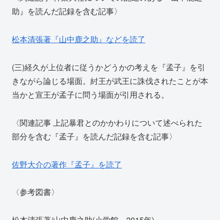
助』を読んだ記録を含む記事〉
松本清張著『山中鹿之助』などを読了
(三)経久が上位者に従うかどうかの考えを『孟子』を引
きながら論じる場面。紂王が武王に誅伐されたことが本
当かと宣王が孟子に問う場面が引用される。
〈関連記事 上記暴君とのかかわりについて述べられた
部分を含む『孟子』を読んだ記録を含む記事〉
佐野大介の著作『孟子』を読了
〈参考図書〉
松本清張著/山中鹿之助(小学館、2015年)