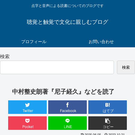
点字と音声による読書についてのブログです
聴覚と触覚で文化に親しむブログ
プロフィール
お問い合わせ
検索
検索
中村整史朗著『尼子経久』などを読了
Twitter
Facebook
はてブ
Pocket
LINE
コピー
2025.06.05
2023.10.21