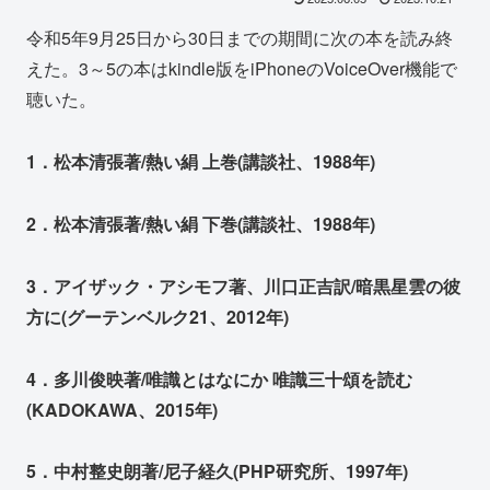
令和5年9月25日から30日までの期間に次の本を読み終
えた。3～5の本はkindle版をiPhoneのVoiceOver機能で
聴いた。
1．松本清張著/熱い絹 上巻(講談社、1988年)
2．松本清張著/熱い絹 下巻(講談社、1988年)
3．アイザック・アシモフ著、川口正吉訳/暗黒星雲の彼
方に(グーテンベルク21、2012年)
4．多川俊映著/唯識とはなにか 唯識三十頌を読む
(KADOKAWA、2015年)
5．中村整史朗著/尼子経久(PHP研究所、1997年)