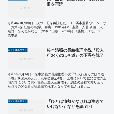
冊を再読
令和4年10月30日、次の二冊を再読した。 1．栗本薫著/グイン・サ
ーガ第9巻 紅蓮の島(早川書房、1981年) 2．斎藤一人著/斎藤一人
絶対、なんとかなる！(マキノ出版、2019年) 〈感想、メモ〉 1．
栗本薫...
松本清張の長編推理小説『殺人
読んだ本のリスト
行おくのほそ道』の下巻を読了
令和5年2月14日、松本清張の長編推理小説『殺人行おくのほそ道
下巻』を読み終えた。点字図書全4巻。 上巻において叔父信雄の土
地売却について調べ始めた主人公麻佐子。調査の過程で知り合っ
た叔母の関係者が福島県で死体となって発見される。...
『ひとは情熱がなければ生きて
読んだ本のリスト
いけない』などを読了￼