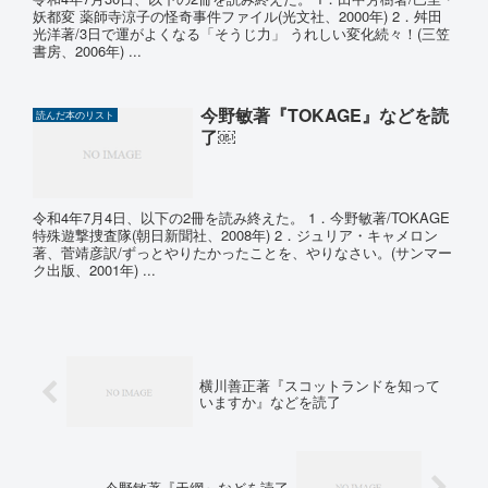
妖都変 薬師寺涼子の怪奇事件ファイル(光文社、2000年) 2．舛田
光洋著/3日で運がよくなる「そうじ力」 うれしい変化続々！(三笠
書房、2006年) ...
今野敏著『TOKAGE』などを読
読んだ本のリスト
了￼
令和4年7月4日、以下の2冊を読み終えた。 1．今野敏著/TOKAGE
特殊遊撃捜査隊(朝日新聞社、2008年) 2．ジュリア・キャメロン
著、菅靖彦訳/ずっとやりたかったことを、やりなさい。(サンマー
ク出版、2001年) ...
横川善正著『スコットランドを知って
いますか』などを読了
今野敏著『天網』などを読了