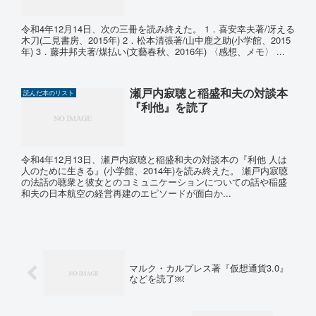
令和4年12月14日、次の三冊を読み終えた。 1．喜安幸夫著/冴える
木刀(二見書房、2015年) 2．松本清張著/山中鹿之助(小学館、2015
年) 3．藤井邦夫著/煤払い(文藝春秋、2016年) 〈感想、メモ〉 ...
瀬戸内寂聴と稲盛和夫の対談本
読んだ本のリスト
『利他』を読了
令和4年12月13日、瀬戸内寂聴と稲盛和夫の対談本の『利他 人は
人のために生きる』(小学館、2014年)を読み終えた。 瀬戸内寂聴
の法話の聴衆と彼女とのコミュニケーションについての話や稲盛
和夫の日本航空の経営再建のエピソードが面白か...
マルク・カルプレス著『仮想通貨3.0』
などを読了￼