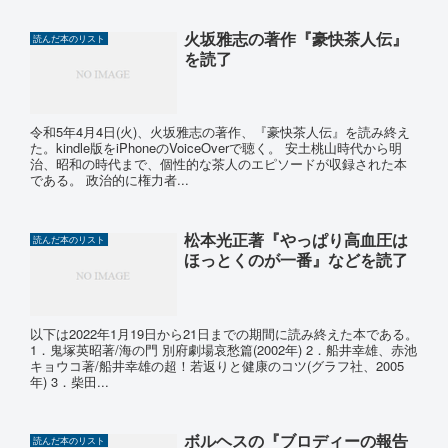
火坂雅志の著作『豪快茶人伝』
読んだ本のリスト
を読了
令和5年4月4日(火)、火坂雅志の著作、『豪快茶人伝』を読み終え
た。kindle版をiPhoneのVoiceOverで聴く。 安土桃山時代から明
治、昭和の時代まで、個性的な茶人のエピソードが収録された本
である。 政治的に権力者...
松本光正著『やっぱり高血圧は
読んだ本のリスト
ほっとくのが一番』などを読了
以下は2022年1月19日から21日までの期間に読み終えた本である。
1．鬼塚英昭著/海の門 別府劇場哀愁篇(2002年) 2．船井幸雄、赤池
キョウコ著/船井幸雄の超！若返りと健康のコツ(グラフ社、2005
年) 3．柴田...
ボルヘスの『ブロディーの報告
読んだ本のリスト