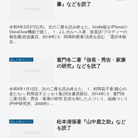
書』などを読了
令和5年3月27日(月)、次の二冊を読み終えた。kindle版をiPhoneの
VoiceOver機能で聴く。 1．J.L.ボルヘス著、鼓直訳/ブロディーの
報告書(岩波書店、2018年) 2．阿満利麿著/法然を読む 「選択本願
念...
童門冬二著『信長・秀吉・家康
読んだ本のリスト
の研究』などを読了
令和5年1月12日、次の二冊を読み終えた。 1．村岡花子著/腹心の
友たちへ 村岡花子エッセイ集(河出書房新社、2014年) 2．童門冬
二著/信長・秀吉・家康の研究 乱世を制した人づくり、組織づくり
(PHP研究所、2006年) ...
松本清張著『山中鹿之助』など
読んだ本のリスト
を読了