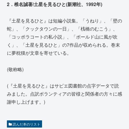
2．椎名誠著/土星を見るひと(新潮社、1992年)
『土星を見るひと』は短編小説集。「うねり」、「壁の
蛇」、「クックタウンの一日」、「桟橋のむこう」、
「コッポラコートの私小説」、「ボールド山に風が吹
く」、「土星を見るひと」の7作品が収められる。巻末
に夢枕獏が文章を寄せている。
(敬称略)
(『土星を見るひと』はサピエ図書館の点字データで読
みました。点訳ボランティアの皆様と関係者の方々に感
謝申し上げます。)
読んだ本のリスト