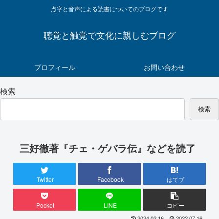
点字と音声による読書についてのブログです
聴覚と触覚で文化に親しむブログ
プロフィール
お問い合わせ
検索
検索
三好徹著『チェ・ゲバラ伝』などを読了
Twitter
Facebook
はてブ
Pocket
LINE
コピー
2024.02.16
2022.07.16