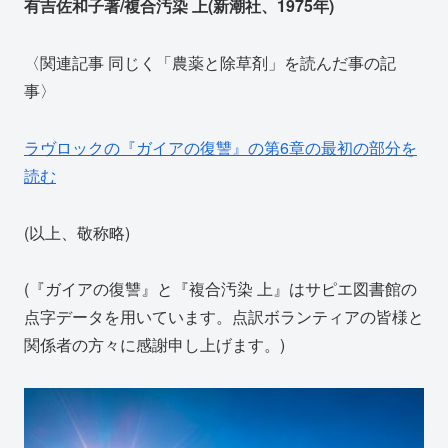
有吉佐和子著/複合汚染 上(新潮社、1975年)
〈関連記事 同じく「農薬と除草剤」を読んだ事の記
事〉
ラヴロックの『ガイアの復讐』の第6章の最初の部分を
読む
(以上、敬称略)
(『ガイアの復讐』と『複合汚染 上』はサピエ図書館の
点字データを用いています。点訳ボランティアの皆様と
関係者の方々に感謝申し上げます。)