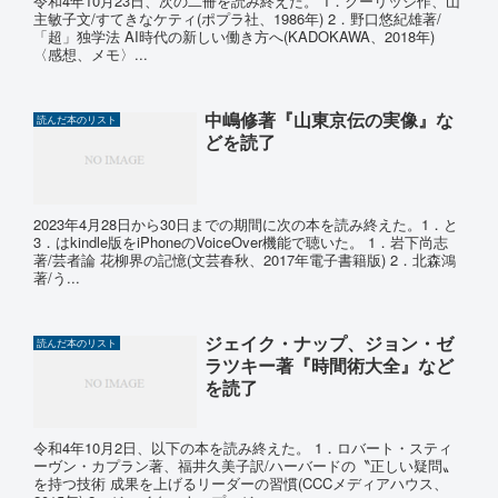
令和4年10月23日、次の二冊を読み終えた。 1．クーリッジ作、山
主敏子文/すてきなケティ(ポプラ社、1986年) 2．野口悠紀雄著/
「超」独学法 AI時代の新しい働き方へ(KADOKAWA、2018年)
〈感想、メモ〉...
中嶋修著『山東京伝の実像』な
読んだ本のリスト
どを読了
2023年4月28日から30日までの期間に次の本を読み終えた。1．と
3．はkindle版をiPhoneのVoiceOver機能で聴いた。 1．岩下尚志
著/芸者論 花柳界の記憶(文芸春秋、2017年電子書籍版) 2．北森鴻
著/う...
ジェイク・ナップ、ジョン・ゼ
読んだ本のリスト
ラツキー著『時間術大全』など
を読了
令和4年10月2日、以下の本を読み終えた。 1．ロバート・スティ
ーヴン・カプラン著、福井久美子訳/ハーバードの〝正しい疑問〟
を持つ技術 成果を上げるリーダーの習慣(CCCメディアハウス、