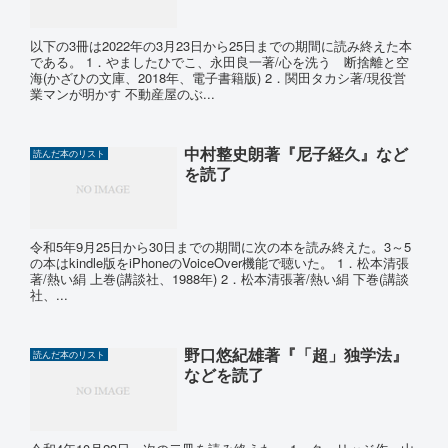
以下の3冊は2022年の3月23日から25日までの期間に読み終えた本
である。 1．やましたひでこ、永田良一著/心を洗う 断捨離と空
海(かざひの文庫、2018年、電子書籍版) 2．関田タカシ著/現役営
業マンが明かす 不動産屋のぶ...
中村整史朗著『尼子経久』など
読んだ本のリスト
を読了
令和5年9月25日から30日までの期間に次の本を読み終えた。3～5
の本はkindle版をiPhoneのVoiceOver機能で聴いた。 1．松本清張
著/熱い絹 上巻(講談社、1988年) 2．松本清張著/熱い絹 下巻(講談
社、...
野口悠紀雄著『「超」独学法』
読んだ本のリスト
などを読了