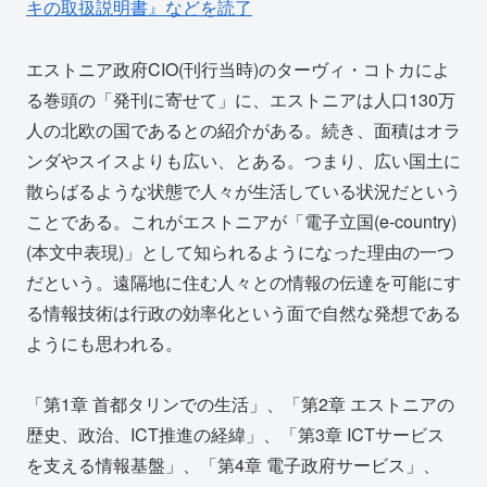
キの取扱説明書』などを読了
エストニア政府CIO(刊行当時)のターヴィ・コトカによ
る巻頭の「発刊に寄せて」に、エストニアは人口130万
人の北欧の国であるとの紹介がある。続き、面積はオラ
ンダやスイスよりも広い、とある。つまり、広い国土に
散らばるような状態で人々が生活している状況だという
ことである。これがエストニアが「電子立国(e-country)
(本文中表現)」として知られるようになった理由の一つ
だという。遠隔地に住む人々との情報の伝達を可能にす
る情報技術は行政の効率化という面で自然な発想である
ようにも思われる。
「第1章 首都タリンでの生活」、「第2章 エストニアの
歴史、政治、ICT推進の経緯」、「第3章 ICTサービス
を支える情報基盤」、「第4章 電子政府サービス」、