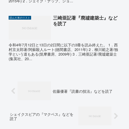
2015年) 2．ジェイク・ナップ、ジョ...
三崎亜記著『廃墟建築士』など
読んだ本のリスト
を読了
令和4年7月12日と13日の2日間に以下の3冊を読み終えた。 1．西
村京太郎著/阿蘇殺人ルート(徳間書店、2011年) 2．柳川範之著/独
学という道もある(筑摩書房、2009年) 3．三崎亜記著/廃墟建築士
(集英社、20...
佐藤優著『読書の技法』などを読了
シェイクスピアの『マクベス』などを
読了