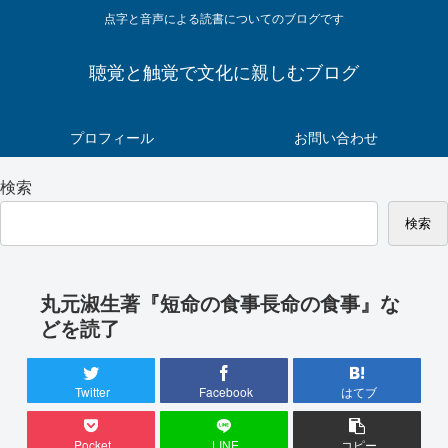
点字と音声による読書についてのブログです
聴覚と触覚で文化に親しむブログ
プロフィール
お問い合わせ
検索
検索
丸元淑生著『短命の食事長命の食事』な
どを読了
Twitter
Facebook
はてブ
Pocket
LINE
コピー