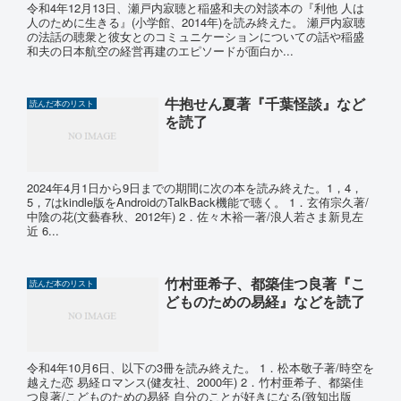
令和4年12月13日、瀬戸内寂聴と稲盛和夫の対談本の『利他 人は
人のために生きる』(小学館、2014年)を読み終えた。 瀬戸内寂聴
の法話の聴衆と彼女とのコミュニケーションについての話や稲盛
和夫の日本航空の経営再建のエピソードが面白か...
牛抱せん夏著『千葉怪談』など
読んだ本のリスト
を読了
2024年4月1日から9日までの期間に次の本を読み終えた。1，4，
5，7はkindle版をAndroidのTalkBack機能で聴く。 1．玄侑宗久著/
中陰の花(文藝春秋、2012年) 2．佐々木裕一著/浪人若さま新見左
近 6...
竹村亜希子、都築佳つ良著『こ
読んだ本のリスト
どものための易経』などを読了
令和4年10月6日、以下の3冊を読み終えた。 1．松本敬子著/時空を
越えた恋 易経ロマンス(健友社、2000年) 2．竹村亜希子、都築佳
つ良著/こどものための易経 自分のことが好きになる(致知出版