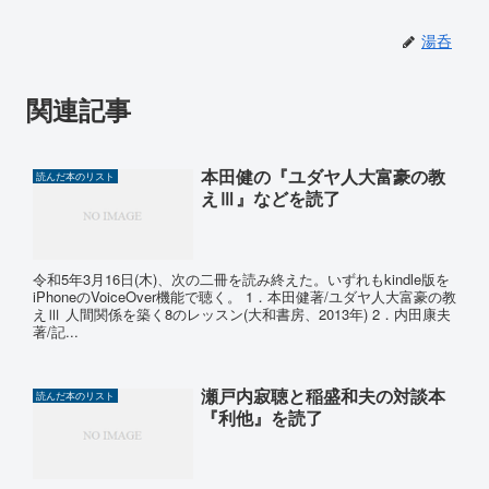
湯呑
関連記事
本田健の『ユダヤ人大富豪の教
読んだ本のリスト
えⅢ』などを読了
令和5年3月16日(木)、次の二冊を読み終えた。いずれもkindle版を
iPhoneのVoiceOver機能で聴く。 1．本田健著/ユダヤ人大富豪の教
えⅢ 人間関係を築く8のレッスン(大和書房、2013年) 2．内田康夫
著/記...
瀬戸内寂聴と稲盛和夫の対談本
読んだ本のリスト
『利他』を読了