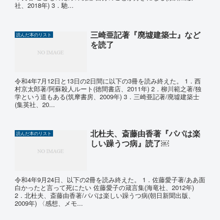
社、2018年) 3．馳...
三崎亜記著『廃墟建築士』など
読んだ本のリスト
を読了
令和4年7月12日と13日の2日間に以下の3冊を読み終えた。 1．西
村京太郎著/阿蘇殺人ルート(徳間書店、2011年) 2．柳川範之著/独
学という道もある(筑摩書房、2009年) 3．三崎亜記著/廃墟建築士
(集英社、20...
北杜夫、斎藤由香著『パパは楽
読んだ本のリスト
しい躁うつ病』読了￼
令和4年9月24日、以下の2冊を読み終えた。 1．佐藤愛子著/ああ面
白かったと言って死にたい 佐藤愛子の箴言集(海竜社、2012年)
2．北杜夫、斎藤由香著/パパは楽しい躁うつ病(朝日新聞出版、
2009年) 〈感想、メモ...