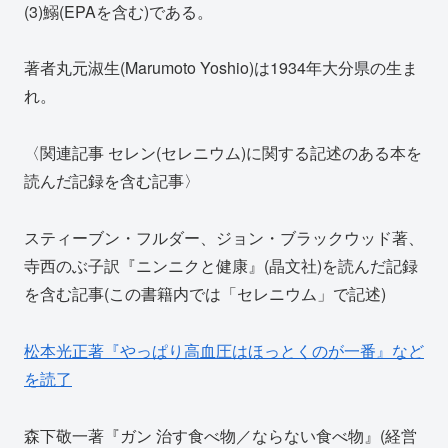
(3)鰯(EPAを含む)である。
著者丸元淑生(Marumoto Yoshio)は1934年大分県の生ま
れ。
〈関連記事 セレン(セレニウム)に関する記述のある本を
読んだ記録を含む記事〉
スティーブン・フルダー、ジョン・ブラックウッド著、
寺西のぶ子訳『ニンニクと健康』(晶文社)を読んだ記録
を含む記事(この書籍内では「セレニウム」で記述)
松本光正著『やっぱり高血圧はほっとくのが一番』など
を読了
森下敬一著『ガン 治す食べ物／ならない食べ物』(経営