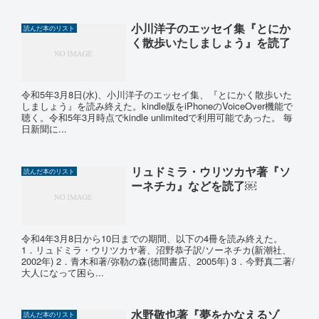
小川洋子のエッセイ集『とにか
読んだ本のリスト
く散歩いたしましょう』を読了
令和5年3月8日(水)、小川洋子のエッセイ集、『とにかく散歩いた
しましょう』を読み終えた。kindle版をiPhoneのVoiceOver機能で
聴く。令和5年3月時点でkindle unlimitedで利用可能であった。 毎
日新聞に...
リュドミラ・ウリツカヤ著『ソ
読んだ本のリスト
ーネチカ』などを読了￼
令和4年3月8日から10日までの期間、以下の4冊を読み終えた。
1．リュドミラ・ウリツカヤ著、沼野恭子訳/ソーネチカ(新潮社、
2002年) 2．青木和著/弥勒の森(徳間書店、2005年) 3．今野真二著/
大人になって困ら...
水野敬也著『夢をかなえるゾ
読んだ本のリスト