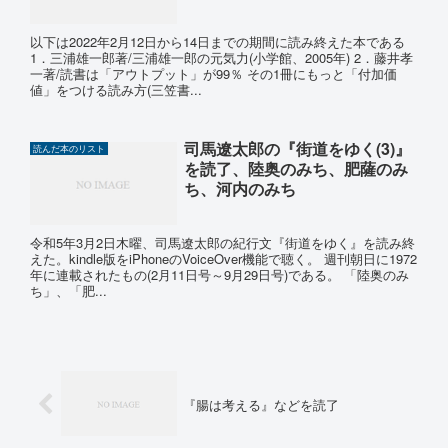
以下は2022年2月12日から14日までの期間に読み終えた本である
1．三浦雄一郎著/三浦雄一郎の元気力(小学館、2005年) 2．藤井孝
一著/読書は「アウトプット」が99％ その1冊にもっと「付加価
値」をつける読み方(三笠書...
司馬遼太郎の『街道をゆく(3)』
読んだ本のリスト
を読了、陸奥のみち、肥薩のみ
ち、河内のみち
令和5年3月2日木曜、司馬遼太郎の紀行文『街道をゆく』を読み終
えた。kindle版をiPhoneのVoiceOver機能で聴く。 週刊朝日に1972
年に連載されたもの(2月11日号～9月29日号)である。 「陸奥のみ
ち」、「肥...
『腸は考える』などを読了