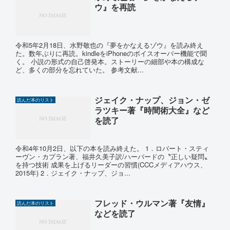
ウ』を再読
令和5年2月18日、水野敬也の『夢をかなえるゾウ』を読み終え
た。数年ぶりに再読。kindleをiPhoneのボイスオーバー機能で聞
く。 小説の形式の自己啓発本。ストーリーの細部や本の構成な
ど、多くの部分を忘れていた。 参考文献...
ジェイク・ナップ、ジョン・ゼ
読んだ本のリスト
ラツキー著『時間術大全』など
を読了
令和4年10月2日、以下の本を読み終えた。 1．ロバート・スティ
ーヴン・カプラン著、福井久美子訳/ハーバードの〝正しい疑問〟
を持つ技術 成果を上げるリーダーの習慣(CCCメディアハウス、
2015年) 2．ジェイク・ナップ、ジョ...
フレッド・ウルマン著『友情』
読んだ本のリスト
などを読了