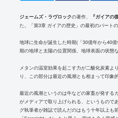
の著作、
ジェームズ・ラヴロック
『ガイアの
た。「第3章 ガイアの歴史」の最初のパート
地球に生命が誕生した時期(「30億年から40
期の地球と太陽の位置関係、地球表面の状態
メタンの温室効果を起こす力が二酸化炭素よ
り、この部分は最近の風潮とも相まって印象
最近の風潮というのは牛などの家畜が発する
がメディアで取り上げられる、というもので
グ執筆者が雑誌で読んだのはもう十年以上も
「Foresight」だったと思う。四でも全く