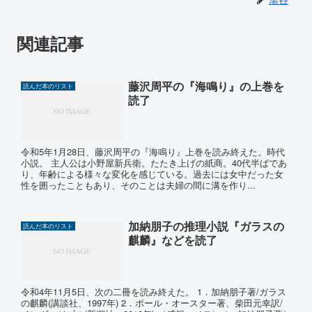
関連記事
藤沢周平の『海鳴り』の上巻を
読んだ本のリスト
読了
令和5年1月28日、藤沢周平の『海鳴り』上巻を読み終えた。時代
小説。 主人公は小野屋新兵衛。たたき上げの紙商。40代半ばであ
り、年齢による様々な変化を感じている。過去には女中だった女
性を囲ったこともあり、そのことは夫婦の間に溝を作り...
加納朋子の推理小説『ガラスの
読んだ本のリスト
麒麟』などを読了
令和4年11月5日、次の二冊を読み終えた。 1．加納朋子著/ガラス
の麒麟(講談社、1997年) 2．ポール・オースター著、柴田元幸訳/