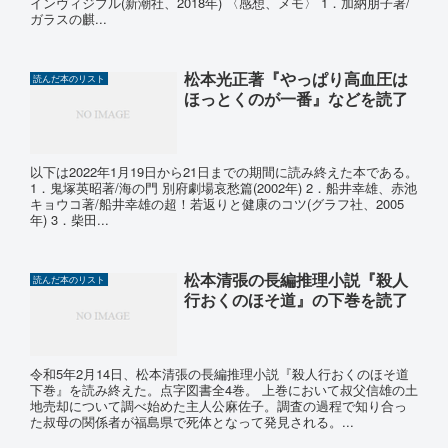
インヴィジブル(新潮社、2018年) 〈感想、メモ〉 1．加納朋子著/
ガラスの麒...
松本光正著『やっぱり高血圧は
読んだ本のリスト
ほっとくのが一番』などを読了
以下は2022年1月19日から21日までの期間に読み終えた本である。
1．鬼塚英昭著/海の門 別府劇場哀愁篇(2002年) 2．船井幸雄、赤池
キョウコ著/船井幸雄の超！若返りと健康のコツ(グラフ社、2005
年) 3．柴田...
松本清張の長編推理小説『殺人
読んだ本のリスト
行おくのほそ道』の下巻を読了
令和5年2月14日、松本清張の長編推理小説『殺人行おくのほそ道
下巻』を読み終えた。点字図書全4巻。 上巻において叔父信雄の土
地売却について調べ始めた主人公麻佐子。調査の過程で知り合っ
た叔母の関係者が福島県で死体となって発見される。...