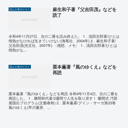
麻生和子著『父吉田茂』などを
読んだ本のリスト
読了
令和4年11月27日、次の二冊を読み終えた。 1．浅田次郎著/ひとは
情熱がなければ生きていけない(海竜社、2004年) 2．麻生和子著/
父吉田茂(光文社、2007年) 〈感想、メモ〉 1．浅田次郎著/ひとは
情熱がな...
栗本薫著『風のゆくえ』などを
読んだ本のリスト
再読
栗本薫著『風のゆくえ』などを再読 令和4年11月4日、次の二冊を
再読した。 1．勝間和代著/2週間で人生を取り戻す！ 勝間式 汚部
屋脱出プログラム(文藝春秋) 2．栗本薫著/グイン・サーガ第23巻
風のゆくえ(早川書房、...