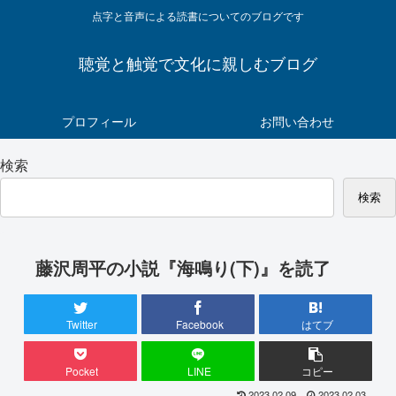
点字と音声による読書についてのブログです
聴覚と触覚で文化に親しむブログ
プロフィール
お問い合わせ
検索
検索
藤沢周平の小説『海鳴り(下)』を読了
Twitter
Facebook
はてブ
Pocket
LINE
コピー
2023.02.09
2023.02.03