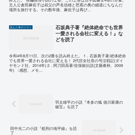
主人公倉田麻佐子は叔父の芦名信雄と芭蕉の奥の細道にちなんだ
場所を旅行する。その数年後、麻佐子は再び...
石坂典子著『絶体絶命でも世界
読んだ本のリスト
一愛される会社に変える！』な
どを読了
令和4年8月11日、次の2冊を読み終えた。 1．石坂典子著/絶体絶命
でも世界一愛される会社に変える！ 2代目女社長の号泣戦記(ダイ
ヤモンド社、2014年) 2．阿刀田高著/佐保姫伝説(文藝春秋、2009
年) 〈感想、メモ...
羽太雄平の小説『本多の狐 徳川家康の
秘宝』を読了
田中光二の小説『処刑の地平線』を読
了