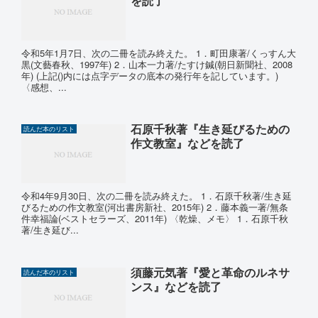
を読了
令和5年1月7日、次の二冊を読み終えた。 1．町田康著/くっすん大
黒(文藝春秋、1997年) 2．山本一力著/たすけ鍼(朝日新聞社、2008
年) (上記()内には点字データの底本の発行年を記しています。)
〈感想、...
石原千秋著『生き延びるための
読んだ本のリスト
作文教室』などを読了
令和4年9月30日、次の二冊を読み終えた。 1．石原千秋著/生き延
びるための作文教室(河出書房新社、2015年) 2．藤本義一著/無条
件幸福論(ベストセラーズ、2011年) 〈乾燥、メモ〉 1．石原千秋
著/生き延び...
須藤元気著『愛と革命のルネサ
読んだ本のリスト
ンス』などを読了