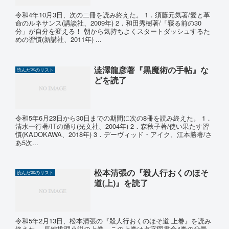
令和4年10月3日、次の二冊を読み終えた。 1．須藤元気著/愛と革
命のルネサンス(講談社、2009年) 2．和田秀樹著/「寝る前の30
分」が自分を変える！ 朝から気持ちよくスタートダッシュするた
めの習慣(新講社、2011年) ...
澁澤龍彦著『黒魔術の手帖』な
読んだ本のリスト
どを読了
令和5年6月23日から30日までの期間に次の8冊を読み終えた。 1．
清水一行著/ITの踊り(光文社、2004年) 2．森秋子著/使い果たす習
慣(KADOKAWA、2018年) 3．デーヴィッド・アイク、江本勝著/さ
あ5次...
松本清張の『殺人行おくのほそ
読んだ本のリスト
道(上)』を読了
令和5年2月13日、松本清張の『殺人行おくのほそ道 上巻』を読み
終えた。 長編推理小説の上巻。この上巻は点字図書全4巻の分量。