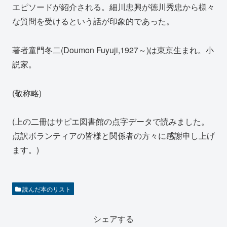
エピソードが紹介される。細川忠興が徳川秀忠から様々
な質問を受けるという話が印象的であった。
著者童門冬二(Doumon Fuyuji,1927～)は東京生まれ。小
説家。
(敬称略)
(上の二冊はサピエ図書館の点字データで読みました。
点訳ボランティアの皆様と関係者の方々に感謝申し上げ
ます。)
読んだ本のリスト
シェアする