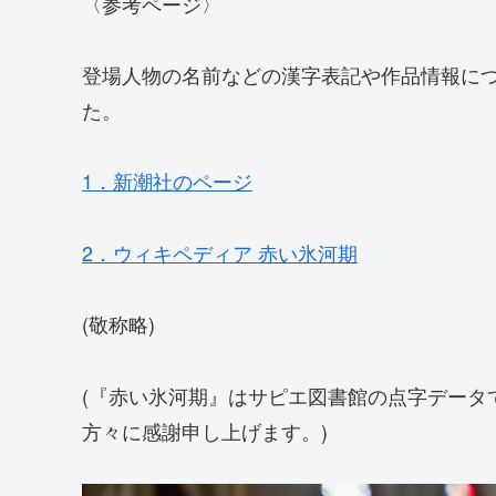
〈参考ページ〉
登場人物の名前などの漢字表記や作品情報に
た。
1．新潮社のページ
2．ウィキペディア 赤い氷河期
(敬称略)
(『赤い氷河期』はサピエ図書館の点字データ
方々に感謝申し上げます。)