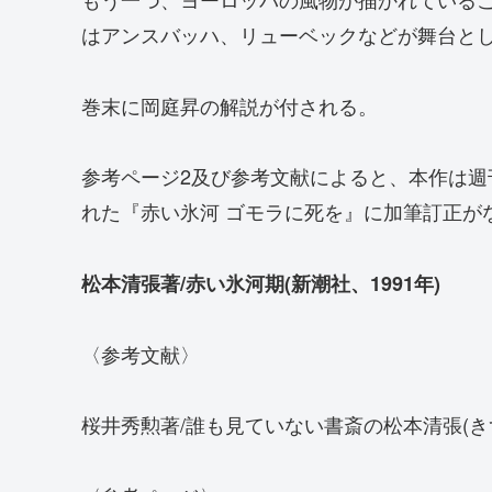
はアンスバッハ、リューベックなどが舞台と
巻末に岡庭昇の解説が付される。
参考ページ2及び参考文献によると、本作は週刊新
れた『赤い氷河 ゴモラに死を』に加筆訂正が
松本清張著/赤い氷河期(新潮社、1991年)
〈参考文献〉
桜井秀勲著/誰も見ていない書斎の松本清張(きず