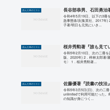
長谷部恭男、石田勇治
読んだ本のリスト
令和4年5月19日、以下の3
急事態条項(集英社、2017年)
子著/明日も元気にいき...
桜井秀勲著『誰も見て
読んだ本のリスト
令和5年2月10日、次の二冊
版、2020年) 2．梓林太郎著
モ〉 1．桜井秀勲著...
佐藤優著『読書の技法
読んだ本のリスト
令和5年3月5日(日)、次の二冊
unlimitedで利用可能だった。
の知識が身につく...