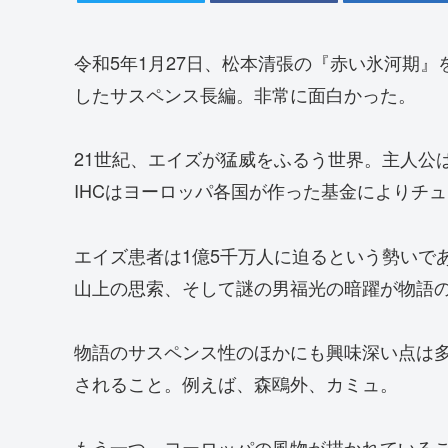
令和5年1月27日、松本清張の『赤い氷河期』
したサスペンス長編。非常に面白かった。
21世紀、エイズが猛威をふるう世界。主人公は
IHCはヨーロッパ各国が作った基金によりチ
エイズ患者は1億5千万人に迫るという勢いで
山上の思索、そして謎の男福光の暗躍が物語の
物語のサスペンス性のほかにも興味深い点は
されること。例えば、森鴎外、カミュ。
もう一つ、ヨーロッパの風物が描かれている