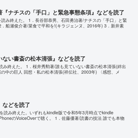
著『ナチスの「手口」と緊急事態条項』などを読了
冊を読み終えた。 1．長谷部恭男、石田勇治著/ナチスの「手口」と緊
 2．船瀬俊介著/菜食で平和を!(キラジェンヌ、2016年) 3．新井素
いない書斎の松本清張』などを読了
を読み終えた。 1．桜井秀勲著/誰も見ていない書斎の松本清張(絆出
/霧の中の巨人 回想・私の松本清張(祥伝社、2003年) 〈感想、メ
』などを読了
を読み終えた。いずれもkindle版で令和5年3月時点でkindle
iPhoneのVoiceOverで聴く。 1．佐藤優著/読書の技法 誰でも本物