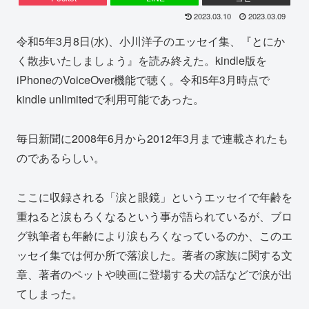
2023.03.10
2023.03.09
令和5年3月8日(水)、小川洋子のエッセイ集、『とにか
く散歩いたしましょう』を読み終えた。kindle版を
iPhoneのVoiceOver機能で聴く。令和5年3月時点で
kindle unlimitedで利用可能であった。
毎日新聞に2008年6月から2012年3月まで連載されたも
のであるらしい。
ここに収録される「涙と眼鏡」というエッセイで年齢を
重ねると涙もろくなるという事が語られているが、ブロ
グ執筆者も年齢により涙もろくなっているのか、このエ
ッセイ集では何か所で落涙した。著者の家族に関する文
章、著者のペットや映画に登場する犬の話などで涙が出
てしまった。