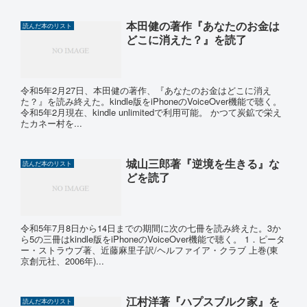
本田健の著作『あなたのお金は
読んだ本のリスト
どこに消えた？』を読了
令和5年2月27日、本田健の著作、『あなたのお金はどこに消え
た？』を読み終えた。kindle版をiPhoneのVoiceOver機能で聴く。
令和5年2月現在、kindle unlimitedで利用可能。 かつて炭鉱で栄え
たカネー村を...
城山三郎著『逆境を生きる』な
読んだ本のリスト
どを読了
令和5年7月8日から14日までの期間に次の七冊を読み終えた。3か
ら5の三冊はkindle版をiPhoneのVoiceOver機能で聴く。 1．ピータ
ー・ストラウブ著、近藤麻里子訳/ヘルファイア・クラブ 上巻(東
京創元社、2006年)...
江村洋著『ハプスブルク家』を
読んだ本のリスト