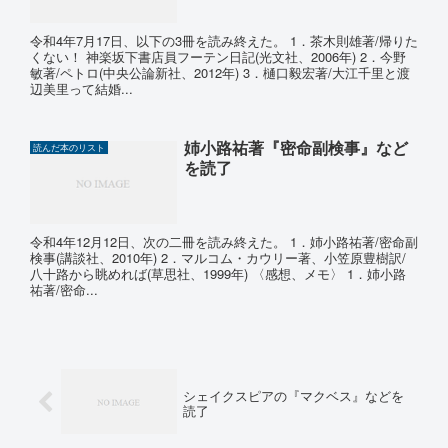
令和4年7月17日、以下の3冊を読み終えた。 1．茶木則雄著/帰りた
くない！ 神楽坂下書店員フーテン日記(光文社、2006年) 2．今野
敏著/ペトロ(中央公論新社、2012年) 3．樋口毅宏著/大江千里と渡
辺美里って結婚...
姉小路祐著『密命副検事』など
読んだ本のリスト
を読了
令和4年12月12日、次の二冊を読み終えた。 1．姉小路祐著/密命副
検事(講談社、2010年) 2．マルコム・カウリー著、小笠原豊樹訳/
八十路から眺めれば(草思社、1999年) 〈感想、メモ〉 1．姉小路
祐著/密命...
シェイクスピアの『マクベス』などを
読了