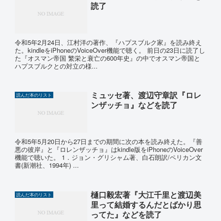
読了
令和5年2月24日、江村洋の著作、『ハプスブルク家』を読み終え
た。kindleをiPhoneのVoiceOver機能で聴く。 前日の23日に読了し
た『オスマン帝国 繁栄と衰亡の600年史』の中でオスマン帝国と
ハプスブルクとの対立の様...
ミュッセ著、渡辺守章訳『ロレ
読んだ本のリスト
ンザッチョ』などを読了
令和5年5月20日から27日までの期間に次の本を読み終えた。『善
悪の彼岸』と『ロレンザッチョ』はkindle版をiPhoneのVoiceOver
機能で聴いた。 1．ジョン・グリシャム著、白石朗訳/ペリカン文
書(新潮社、1994年) ...
樋口毅宏著『大江千里と渡辺美
読んだ本のリスト
里って結婚するんだとばかり思
ってた』などを読了